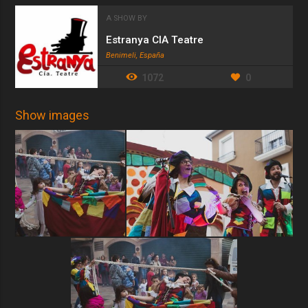
A SHOW BY
Estranya CIA Teatre
Benimeli, España
1072
0
Show images