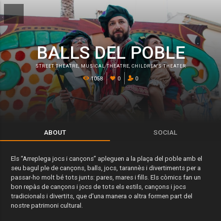
BALLS DEL POBLE
STREET THEATRE
,
MUSICAL THEATRE
,
CHILDREN'S THEATER
1058
0
0
ABOUT
SOCIAL
Els “Arreplega jocs i cançons” apleguen a la plaça del poble amb el
seu bagul ple de cançons, balls, jocs, tarannès i divertiments per a
passar-ho molt bé tots junts: pares, mares i fills. Els còmics fan un
bon repàs de cançons i jocs de tots els estils, cançons i jocs
tradicionals i divertits, que d'una manera o altra formen part del
nostre patrimoni cultural.