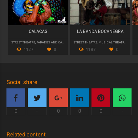
CALACAS
LA BANDA BOCANEGRA
STREET THEATRE
,
PARADES AND CAVALCADES
STREET THEATRE
,
MUSICAL THEATRE
,
CHILDR
1127
0
1187
0
Social share
0
-
0
0
0
-
Related content