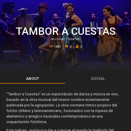
TAMBOR A CUESTAS
MUSICAL THEATRE
1481
0
0
ABOUT
SOCIAL
“Tambor a Cuestas” es un espectáculo de danza y música en vivo,
basado en la obra musical del mismo nombre recientemente
publicada por la agrupación. La obra contiene ritmos propios del
folclor chileno y latinoamericano, fusionados con la riqueza de
elementos y arreglos musicales contemporáneos en una
orquestación folclórica.
Este trabajo, que busca dar a conocer al mundo la tradición del