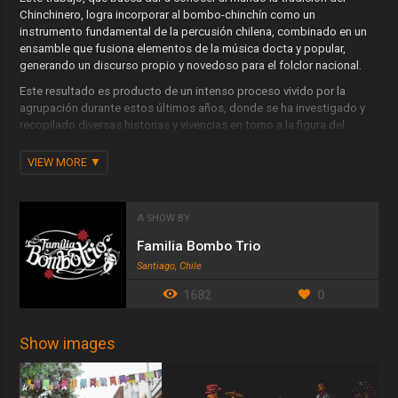
Chinchinero, logra incorporar al bombo-chinchín como un
instrumento fundamental de la percusión chilena, combinado en un
ensamble que fusiona elementos de la música docta y popular,
generando un discurso propio y novedoso para el folclor nacional.
Este resultado es producto de un intenso proceso vivido por la
agrupación durante estos últimos años, donde se ha investigado y
recopilado diversas historias y vivencias en torno a la figura del
chinchinero, resolviéndolas de manera poética, musical y
dancísticamente desde una visión escénica innovadora que logra
VIEW MORE
llenar el escenario de la magia y el colorido que se desprenden de
éste personaje y de los universos que éste habita.
A SHOW BY
Familia Bombo Trio
Santiago, Chile
1682
0
Show images