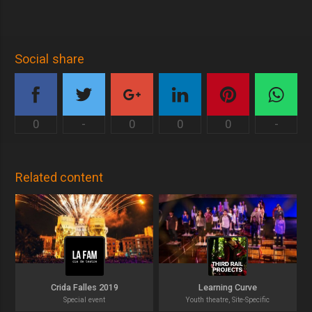
Social share
0
-
0
0
0
-
Related content
Crida Falles 2019
Learning Curve
Special event
Youth theatre, Site-Specific