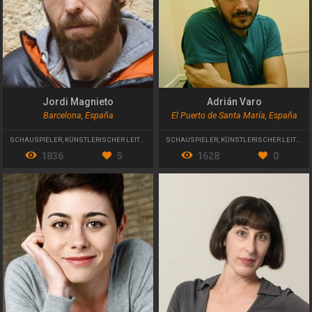
Jordi Magnieto
Adrián Varo
Barcelona, España
El Puerto de Santa María, España
SCHAUSPIELER
,
KÜNSTLERISCHER LEITER
SCHAUSPIELER
,
KÜNSTLERISCHER LEITER
1836
5
1628
0