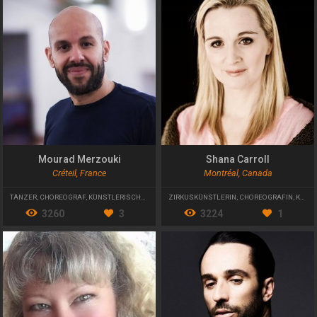
Mourad Merzouki
Shana Carroll
Créteil, France
Montréal, Canada
TÄNZER
,
CHOREOGRAF
,
KÜNSTLERISCHER LEITER
ZIRKUSKÜNSTLERIN
,
CHOREOGRAFIN
,
KÜNSTLERISCHE LEITERIN
3260
3
3224
1