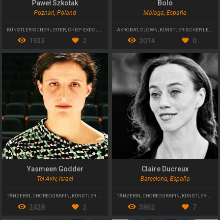
Paweł Szkotak
Bolo
Poznań, Poland
Málaga, España
KÜNSTLERISCHER LEITER
,
CHIEF EXECUTIVE OFFICER
AKROBAT
,
CLOWN
,
KÜNSTLERISCHER LEITER
1933
2
2014
0
Yasmeen Godder
Claire Ducreux
Tel Aviv, Israel
Barcelona, España
TÄNZERIN
,
CHOREOGRAFIN
,
KÜNSTLERISCHE LEITERIN
TÄNZERIN
,
CHOREOGRAFIN
,
KÜNSTLERISCHE LEITERIN
2428
2
3862
7