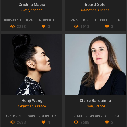
Cristina Maciá
Ricard Soler
Elche, España
Barcelona, España
SCHAUSPIELERIN
,
AUTORIN
,
KÜNSTLERISCHE LEITERIN
DRAMATIKER
,
KÜNSTLERISCHER LEITER
,
LEH
2233
0
1918
3
Honji Wang
Claire Bardainne
Perpignan, France
Lyon, France
TÄNZERIN
,
CHOREOGRAFIN
,
KÜNSTLERISCHE LEITERIN
BÜHNENBILDNERIN
,
GRAPHIC DESIGNERIN
,
2633
4
2608
2