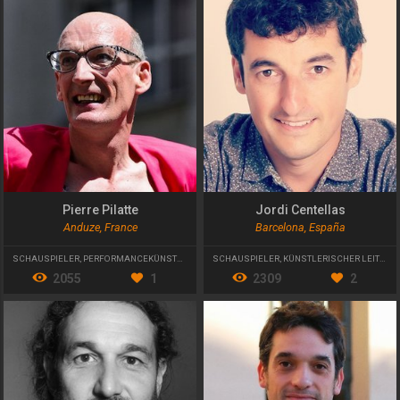
Pierre Pilatte
Jordi Centellas
Anduze, France
Barcelona, España
SCHAUSPIELER
,
PERFORMANCEKÜNSTLER
,
KÜNSTLERISCHER LEITER
SCHAUSPIELER
,
KÜNSTLERISCHER LEITER
2055
1
2309
2