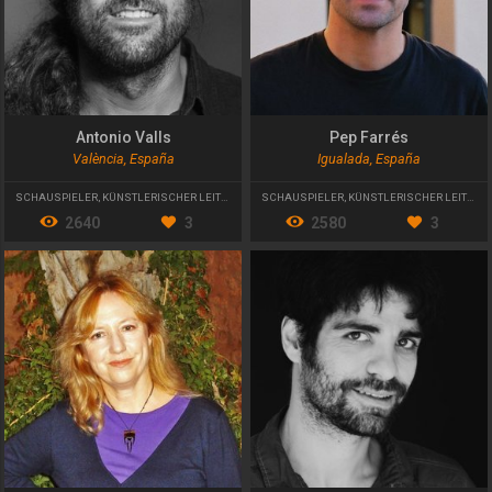
Antonio Valls
Pep Farrés
València, España
Igualada, España
SCHAUSPIELER
,
KÜNSTLERISCHER LEITER
,
LEHRER
SCHAUSPIELER
,
KÜNSTLERISCHER LEITER
2640
3
2580
3