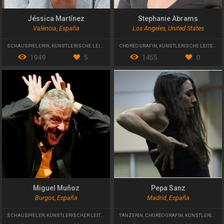
Jéssica Martínez
Stephanie Abrams
València, España
Los Angeles, United States
SCHAUSPIELERIN
,
KÜNSTLERISCHE LEITERIN
CHOREOGRAFIN
,
KÜNSTLERISCHE LEITERIN
,
1949
5
1455
0
Miguel Muñoz
Pepa Sanz
Burgos, España
Madrid, España
SCHAUSPIELER
,
KÜNSTLERISCHER LEITER
TÄNZERIN
,
CHOREOGRAFIN
,
KÜNSTLERISCHE LEITERIN