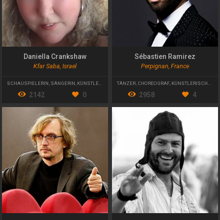
Daniella Crankshaw
Sébastien Ramirez
Kfar Saba, Israel
Perpignan, France
SCHAUSPIELERIN
,
SÄNGERIN
,
KÜNSTLERISCHE LEITERIN
TÄNZER
,
CHOREOGRAF
,
KÜNSTLERISCHER LEITER
2142
0
2958
4