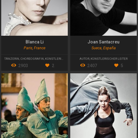
Blanca Li
Joan Santacreu
Paris, France
Sueca, España
TÄNZERIN
,
CHOREOGRAFIN
,
KÜNSTLERISCHE LEITERIN
AUTOR
,
KÜNSTLERISCHER LEITER
2903
2
2407
5