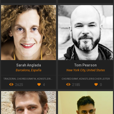
Sarah Anglada
Tom Pearson
Barcelona, España
New York City, United States
TÄNZERIN
,
CHOREOGRAFIN
,
KÜNSTLERISCHE LEITERIN
CHOREOGRAF
,
KÜNSTLERISCHER LEITER
2625
4
2185
0