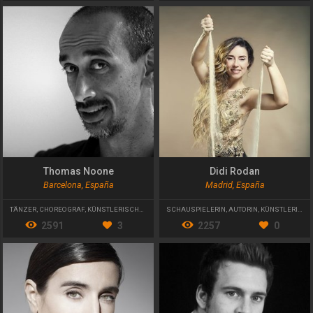
Thomas Noone
Didi Rodan
Barcelona, España
Madrid, España
TÄNZER
,
CHOREOGRAF
,
KÜNSTLERISCHER LEITER
SCHAUSPIELERIN
,
AUTORIN
,
KÜNSTLERISCHE LEITERIN
2591
3
2257
0