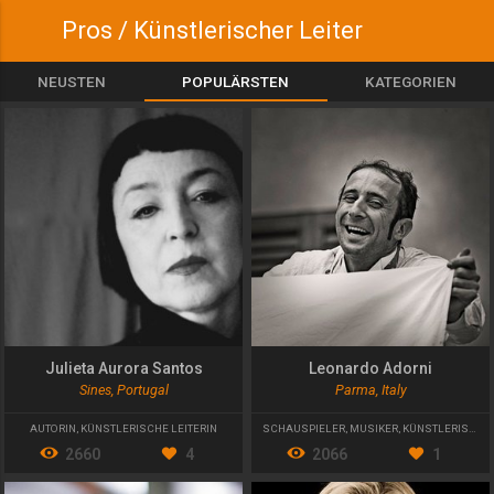
Pros / Künstlerischer Leiter
NEUSTEN
POPULÄRSTEN
KATEGORIEN
Julieta Aurora Santos
Leonardo Adorni
Sines, Portugal
Parma, Italy
AUTORIN
,
KÜNSTLERISCHE LEITERIN
SCHAUSPIELER
,
MUSIKER
,
KÜNSTLERISCHER LEITER
2660
4
2066
1