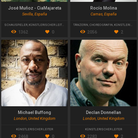
José Muñoz - CiaMajareta
Rocío Molina
Sevilla, España
Camas, España
SCHAUSPIELER
,
KÜNSTLERISCHER LEITER
,
DIRECTOR PRODUCTION
TÄNZERIN
,
CHOREOGRAFIN
,
KÜNSTLERISCHE LEITERIN
1362
0
2056
2
Michael Buffong
Declan Donnellan
London, United Kingdom
London, United Kingdom
KÜNSTLERISCHER LEITER
KÜNSTLERISCHER LEITER
2468
0
2283
2