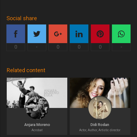
Social share
0
-
0
0
0
-
Related content
Anjara Moreno
Didi Rodan
Acrobat
Actor, Author, Artistic director