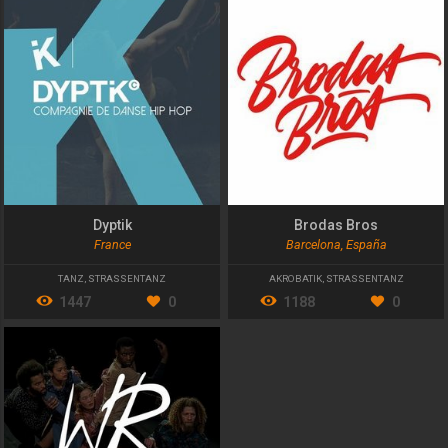
Dyptik
Brodas Bros
France
Barcelona, España
TANZ
,
STRASSENTANZ
AKROBATIK
,
STRASSENTANZ
1447
0
1188
0