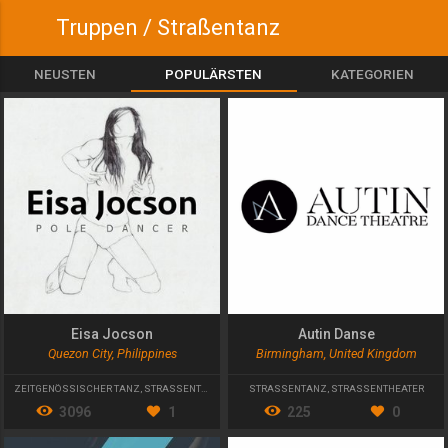
Truppen / Straßentanz
NEUSTEN
POPULÄRSTEN
KATEGORIEN
Eisa Jocson
Autin Danse
Quezon City, Philippines
Birmingham, United Kingdom
ZEITGENÖSSISCHER TANZ
,
STRASSENTANZ
STRASSENTANZ
,
STRASSENTHEATER
3096
1
225
0