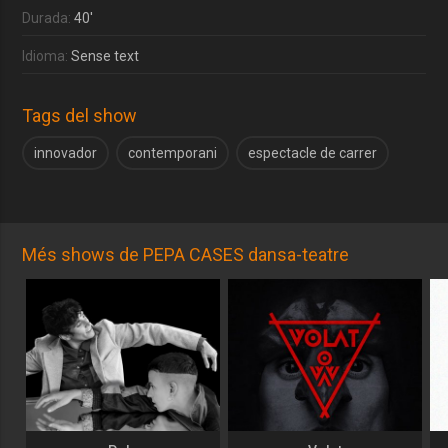
Durada:
40'
Idioma:
Sense text
Tags del show
innovador
contemporani
espectacle de carrer
Més shows de PEPA CASES dansa-teatre