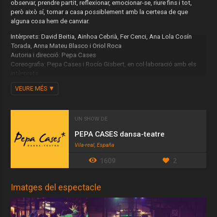
observar, prendre partit, reflexionar, emocionar-se, riure fins i tot,
però això sí, tornar a casa possiblement amb la certesa de que
alguna cosa hem de canviar.
Intèrprets: David Beitia, Ainhoa Cebrià, Fer Cenci, Ana Lola Cosín
Torada, Anna Mateu Blasco i Oriol Roca
Autoria i direcció: Pepa Cases
Coreografia: Pepa Cases i Rocío Gisbert, en col·laboració amb els
intèrprets
Disseny d’il.luminació i tècnica: Ada Sánchez-Alcón
VEURE MÉS
Composició musical: Héctor Tirado
Disseny i realització de vestuari: Sara Recatalà i Juanfran Sáez
Disseny i realització d’escenografia: Deferro Artesà
Disseny gràfic: BUIT
UN SHOW DE
Fotografia: La Mary Posa
PEPA CASES dansa-teatre
Direcció adjunta d’arts escèniques IVC: Roberto García
Vila-real, España
Producció: Institut Valencià de Cultura
1609
2
Imatges del espectacle