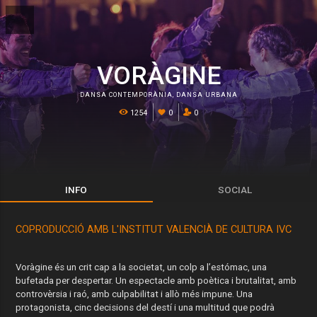
VORÀGINE
DANSA CONTEMPORÀNIA
,
DANSA URBANA
1254
0
0
INFO
SOCIAL
COPRODUCCIÓ AMB L'INSTITUT VALENCIÀ DE CULTURA IVC
Voràgine és un crit cap a la societat, un colp a l’estómac, una
bufetada per despertar. Un espectacle amb poètica i brutalitat, amb
controvèrsia i raó, amb culpabilitat i allò més impune. Una
protagonista, cinc decisions del destí i una multitud que podrà