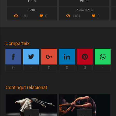
Pols
Volat
TEATRE
DANSA-TEATRE
1191
0
1381
0
Comparteix
0
-
0
0
0
-
Contingut relacionat