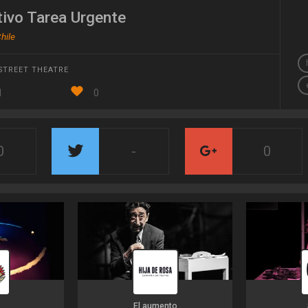
tivo Tarea Urgente
hile
STREET THEATRE
1
0
0
-
0
El aumento