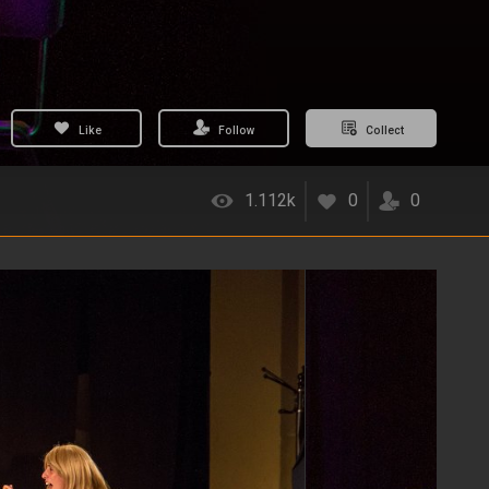
Like
Follow
Collect
1.112k
0
0