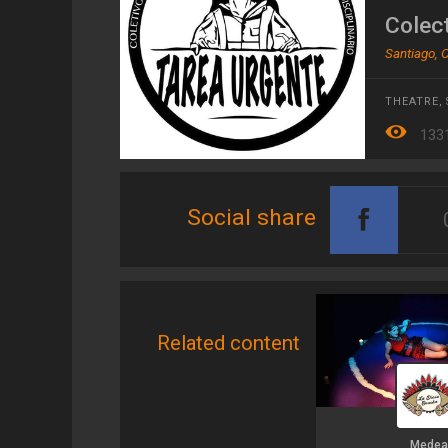
Colec
Santiago, C
THEATRE
,
133
Social share
Related content
Medea