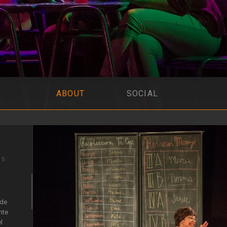
ABOUT
SOCIAL
IS
 de
nte
l