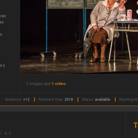
tran
jas
as
a y
2 images and
1 video
Audience:
+12
Premiere Year:
2018
Status:
available
Running t
T
W BY