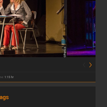
ime:
1:15 hr
ags