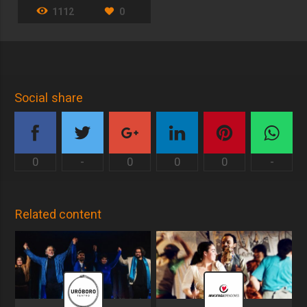
1112
0
Social share
0
-
0
0
0
-
Related content