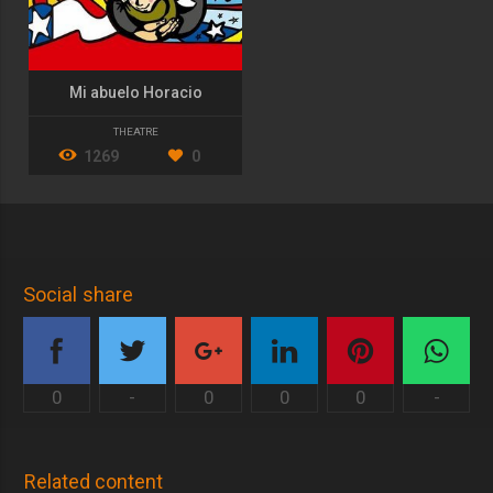
Mi abuelo Horacio
THEATRE
1269
0
Social share
0
-
0
0
0
-
Related content