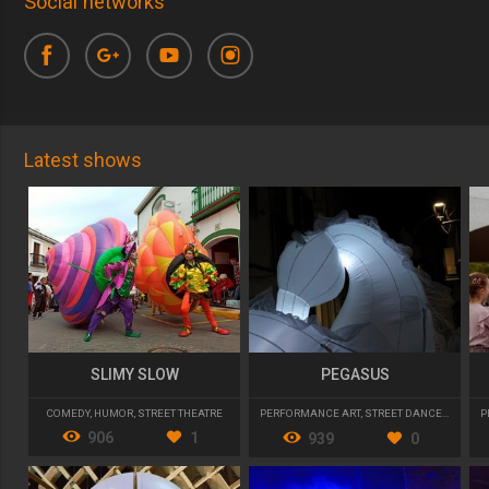
Social networks
Latest shows
SLIMY SLOW
PEGASUS
COMEDY
,
HUMOR
,
STREET THEATRE
PERFORMANCE ART
,
STREET DANCE
,
PARADE
P
906
1
939
0