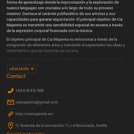
forma de aprendizaje donde la improvisación y la exploración de
nuevos lenguajes son cruciales a lo largo de todo su proceso
creativo. Destaca el carácter polifacético de sus artistas y sus
capacidades para generar expectación. El principal objetivo de Cia
Majareta es transmitir una sensibilidad especial en escena a través
de la expresión corporal fusionada con la música.
El objetivo principal de Cia Majareta es emocionar a través de la
integración de diferentes artes y transmitir al espectador las ideas y
sentimientos que se muestran en escena.
“El término Majareta, es una expresión utilizada en el sur de España
para referirse a alguien que es muy extrovertido y extravagante”.
VIEW MORE
PRÓLOGO: "Una experiencia vivida, no pensada. Una forma de
Contact
disfrutar donde los artistas y el público convergen hacia un estado
anímico de diversión común, donde la mente se libera y nos invade el
+34 618 472 968
sentimiento de felicidad”
ciamajareta@gmail.com
http://ciamajareta.es/
C/ Avenida de la innovación 11, La Rinconada, Sevilla