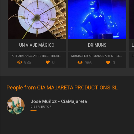
UN VIAJE MÁGICO
DRIMUNS
PERFORMANCE ART
,
STREET THEATRE
,
PARADES AND CAVALCADES
P
MUSIC
,
PERFORMANCE ART
,
STREET THEATRE
985
0
966
0
People from CIA MAJARETA PRODUCTIONS SL
José Muñoz - CiaMajareta
DISTRIBUTOR