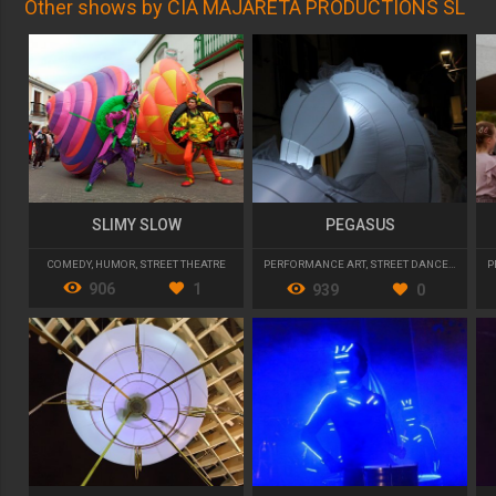
Other shows by CIA MAJARETA PRODUCTIONS SL
SLIMY SLOW
PEGASUS
COMEDY
,
HUMOR
,
STREET THEATRE
PERFORMANCE ART
,
STREET DANCE
,
PARADE
P
906
1
939
0