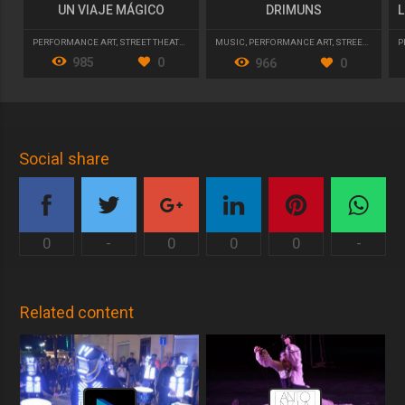
UN VIAJE MÁGICO
DRIMUNS
PERFORMANCE ART
,
STREET THEATRE
,
PARADES AND CAVALCADES
P
MUSIC
,
PERFORMANCE ART
,
STREET THEATRE
985
0
966
0
Social share
0
-
0
0
0
-
Related content