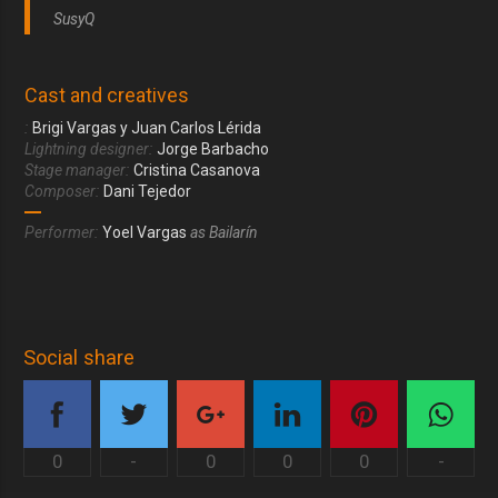
SusyQ
Cast and creatives
:
Brigi Vargas y Juan Carlos Lérida
Lightning designer:
Jorge Barbacho
Stage manager:
Cristina Casanova
Composer:
Dani Tejedor
Performer:
Yoel Vargas
as Bailarín
Social share
0
-
0
0
0
-