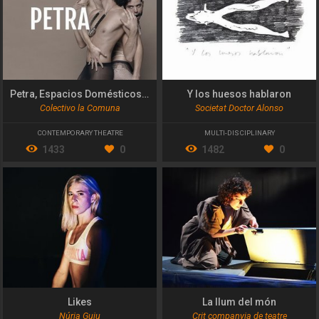
Petra, Espacios Domésticos de Dominación
Y los huesos hablaron
Colectivo la Comuna
Societat Doctor Alonso
CONTEMPORARY THEATRE
MULTI-DISCIPLINARY
1433
0
1482
0
Likes
La llum del món
Núria Guiu
Crit companyia de teatre