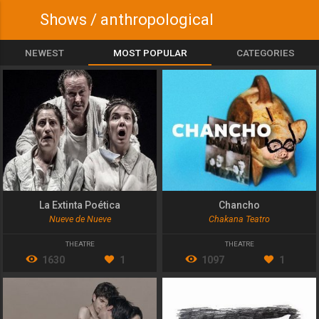
Shows / anthropological
NEWEST
MOST POPULAR
CATEGORIES
La Extinta Poética
Chancho
Nueve de Nueve
Chakana Teatro
THEATRE
THEATRE
1630
1
1097
1