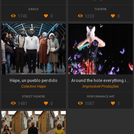
DANCE
THEATRE
1745
0
1223
0
Häpe, un pueblo perdido
Around the hole everything is edge
Colectivo Häpe
Improvável Produções
STREET THEATRE
PERFORMANCE ART
1481
0
1587
1