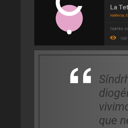
La Te
València, 
TEATRO 
188
Síndr
diogé
vivim
que n