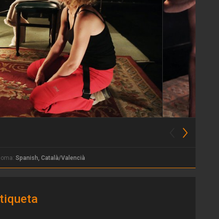
dioma:
Spanish, Català/Valencià
tiqueta