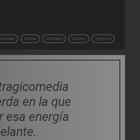
comedia
Drama
cotidiano
satírico
grotesco
tragicomedia
rda en la que
r esa energía
elante.