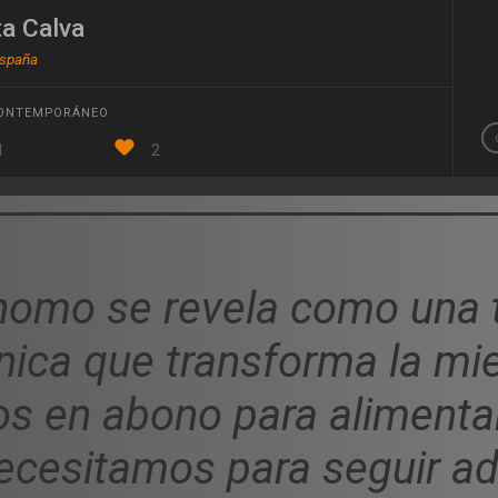
ta Calva
España
CONTEMPORÁNEO
1
2
homo se revela como una 
nica que transforma la mie
os en abono para alimenta
ecesitamos para seguir ad