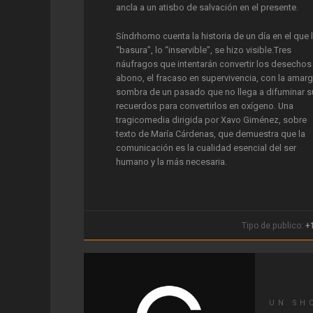
ancla a un atisbo de salvación en el presente.
Síndrhomo cuenta la historia de un día en el que 
“basura”, lo “inservible”, se hizo visible.Tres
náufragos que intentarán convertir los desechos
abono, el fracaso en supervivencia, con la amar
sombra de un pasado que no llega a difuminar 
recuerdos para convertirlos en oxígeno. Una
tragicomedia dirigida por Xavo Giménez, sobre
texto de María Cárdenas, que demuestra que la
comunicación es la cualidad esencial del ser
humano y la más necesaria.
‘Síndrhomo’ es una crítica subversiva al sistema 
la opresión en una distopía llena de chatarra,
relaciones fraternales a la deriva y personajes
Tipo de publico:
+
excéntricos que sin duda te fascinará.
La historia de un día en el que la basura, lo
inservible, se hizo visible. El retrato de esta ciud
que cambió la mierda por abono.
UN SH