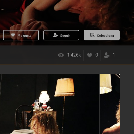
Me gusta
Seguir
Colecciona
1.426k
0
1