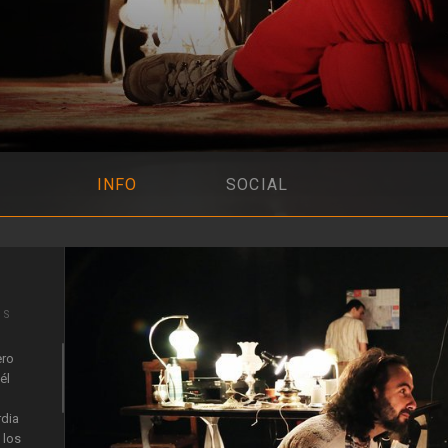
INFO
SOCIAL
IS
ero
él
rdia
 los