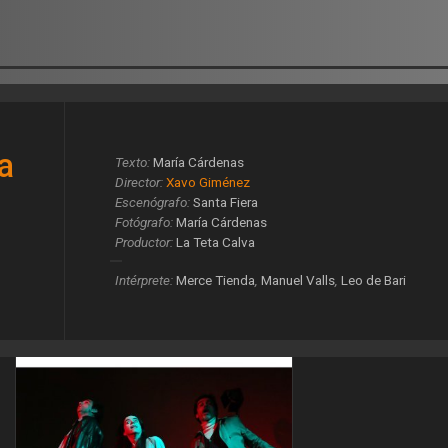
ca
Texto:
María Cárdenas
Director:
Xavo Giménez
Escenógrafo:
Santa Fiera
Fotógrafo:
María Cárdenas
Productor:
La Teta Calva
Intérprete:
Merce Tienda
,
Manuel Valls
,
Leo de Bari