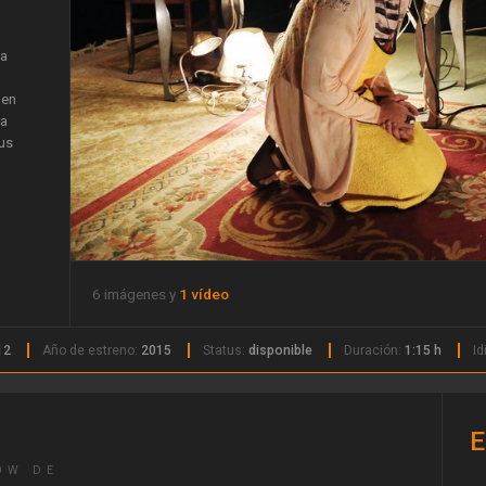
la
 en
ga
sus
6 imágenes y
1 vídeo
y a
12
Año de estreno:
2015
Status:
disponible
Duración:
1:15 h
I
ad
E
OW DE