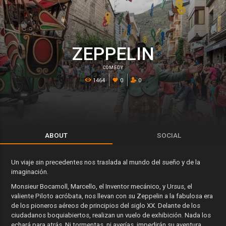
ZEPPELIN
COMEDY
1464
0
0
ABOUT
SOCIAL
Un viaje sin precedentes nos traslada al mundo del sueño y de la
imaginación.
Monsieur Bocamoll, Marcello, el Inventor mecánico, y Ursus, el
valiente Piloto acróbata, nos llevan con su Zeppelin a la fabulosa era
de los pioneros aéreos de principios del siglo XX. Delante de los
ciudadanos boquiabiertos, realizan un vuelo de exhibición. Nada los
echará para atrás. Ni tormentas, ni averías, impedirán su aventura.