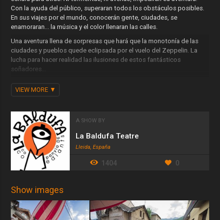
Con la ayuda del público, superaran todos los obstáculos posibles.
En sus viajes por el mundo, conocerán gente, ciudades, se
enamoraran… la música y el color llenaran las calles.
Una aventura llena de sorpresas que hará que la monotonía de las
ciudades y pueblos quede eclipsada por el vuelo del Zeppelin. La
lucha para hacer realidad las ilusiones de estos fantásticos
soñadores...
La Baldufa presenta un espectáculo muy versátil y capaz de
VIEW MORE
adaptarse a infinidad de recorridos. Zeppelin puede salir en rúas…
Ficha artística:
Autor y dirección: La Peonza.
A SHOW BY
Diseño: Carles Pijuan.
La Baldufa Teatre
Construcción: Xevi Planas, Ultra Mágico, La Peonza.
Lleida, España
Vestuario: Teresa Ortega.
1404
0
Intérpretes: Enric Blasi, Emiliano Marró y Carles Pijuan.
Show images
Producción: La Peonza.
Oficina: Isabel Mercé, Pilar Pàmpols.
Coproducción: INAEM – Ministerio de Cultura, Departamento de