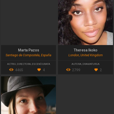
Marta Pazos
Theresa Ikoko
Santiago de Compostela, España
London, United Kingdom
ACTRIU
,
DIRECTORA
,
ESCENÒGRAFA
AUTORA
,
DRAMATURGA
4465
4
2799
2