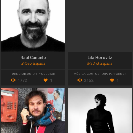
Raul Cancelo
Lila Horovitz
Bilbao, España
Madrid, España
DIRECTOR
,
AUTOR
,
PRODUCTOR
MÚSICA
,
COMPOSITORA
,
PERFORMER
1772
1
2152
1