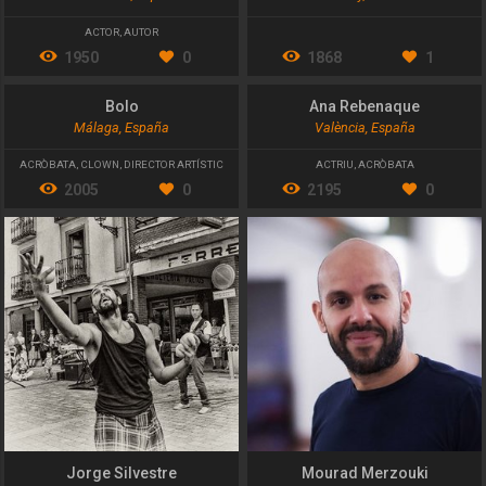
ACTOR
,
AUTOR
1950
0
1868
1
Bolo
Ana Rebenaque
Málaga, España
València, España
ACRÒBATA
,
CLOWN
,
DIRECTOR ARTÍSTIC
ACTRIU
,
ACRÒBATA
2005
0
2195
0
Jorge Silvestre
Mourad Merzouki