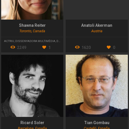
Shawna Reiter
Anatoli Akerman
Toronto, Canada
Austria
ACTRIU
,
DISSENYADORA MULTIMÈDIA
,
DISSENYADORA DE TITELLES
2249
1
1620
0
Ricard Soler
Tian Gombau
Barcelona, España
Castelló, España