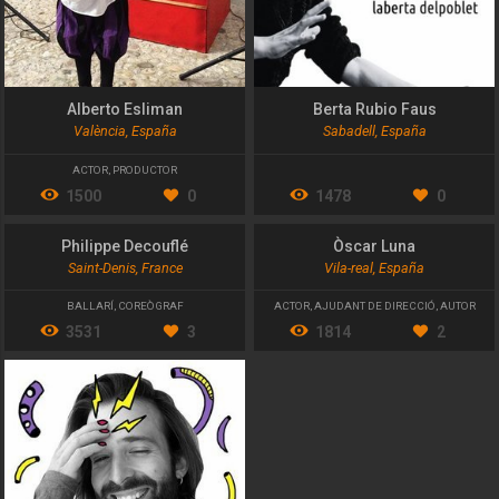
Alberto Esliman
Berta Rubio Faus
València, España
Sabadell, España
ACTOR
,
PRODUCTOR
1500
0
1478
0
Philippe Decouflé
Òscar Luna
Saint-Denis, France
Vila-real, España
BALLARÍ
,
COREÒGRAF
ACTOR
,
AJUDANT DE DIRECCIÓ
,
AUTOR
3531
3
1814
2