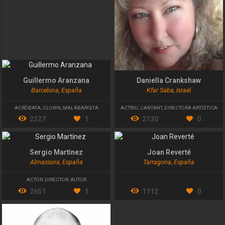
Guillermo Aranzana
Daniella Crankshaw
Barcelona, España
Kfar Saba, Israel
ACRÒBATA
,
CLOWN
,
MALABARISTA
ACTRIU
,
CANTANT
,
DIRECTORA ARTÍSTICA
2327
1
2130
0
Sergio Martínez
Joan Reverté
Almassora, España
Tarragona, España
ACTOR
,
DIRECTOR
,
AUTOR
2651
1
1112
0