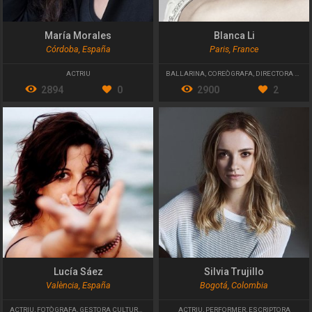
María Morales
Blanca Li
Córdoba, España
Paris, France
ACTRIU
BALLARINA
,
COREÒGRAFA
,
DIRECTORA ARTÍSTICA
2894
0
2900
2
Lucía Sáez
Silvia Trujillo
València, España
Bogotá, Colombia
ACTRIU
,
FOTÒGRAFA
,
GESTORA CULTURAL
ACTRIU
,
PERFORMER
,
ESCRIPTORA