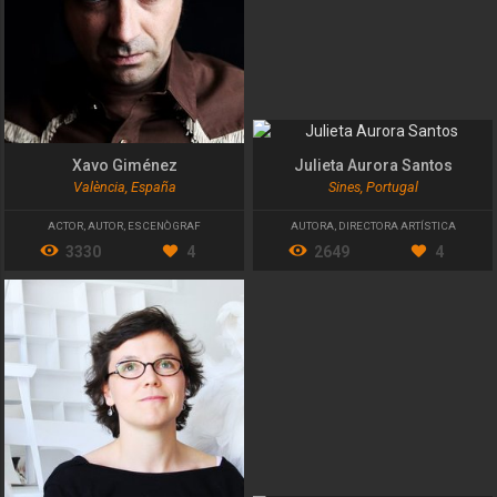
Xavo Giménez
Julieta Aurora Santos
València, España
Sines, Portugal
ACTOR
,
AUTOR
,
ESCENÒGRAF
AUTORA
,
DIRECTORA ARTÍSTICA
3330
4
2649
4