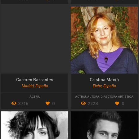
Carmen Barrantes
Cristina Maciá
Madrid, España
Elche, España
ACTRIU
ACTRIU
,
AUTORA
,
DIRECTORA ARTÍSTICA
3716
0
2228
0