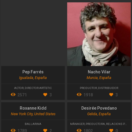
Pep Farrés
Nacho Vilar
Igualada, España
Murcia, España
ACTOR
,
DIRECTOR ARTÍSTIC
PRODUCTOR
,
DISTRIBUIDOR
2571
3
1918
3
Roxanne Kidd
Desirée Povedano
New York City, United States
Gelida, España
BALLARINA
MÀNAGER
,
PRODUCTORA
,
RELACIONS PÚBLIQUES
1789
2
1802
0