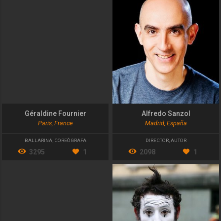
Géraldine Fournier
Alfredo Sanzol
Paris, France
Madrid, España
BALLARINA
,
COREÒGRAFA
DIRECTOR
,
AUTOR
3295
1
2098
1