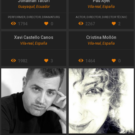
Jonathan Tacuri
Pau Ayet
Guayaquil, Ecuador
Vila-real, España
PERFORMER
,
DIRECTOR
,
DRAMATURG
ACTOR
,
DIRECTOR
,
DIRECTOR TÈCNIC
1794
0
2267
2
Xavi Castello Canos
Cristina Mollón
Vila-real, España
Vila-real, España
1982
3
1464
0