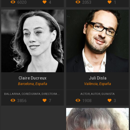
6020
4
2053
1
Claire Ducreux
Juli Disla
Barcelona, España
València, España
BALLARINA
,
COREÒGRAFA
,
DIRECTORA ARTÍSTICA
ACTOR
,
AUTOR
,
GUINISTA
3856
7
1908
3