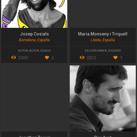
Josep Cosials
Maria Monseny i Triquell
Barcelona, España
Lleida, España
ACTOR
,
AUTOR
,
COACH
ESCENÒGRAFA
,
DISSENY
2300
2
2812
1