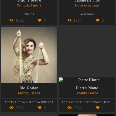
Bigolis Teatre
Jaume Delclòs
Cambrils, España
Figueres, España
MÚSICA
ACRÒBATA
1302
0
1584
0
Didi Rodan
Pierre Pilatte
Madrid, España
Anduze, France
ACTRIU
,
AUTORA
,
DIRECTORA ARTÍSTICA
ACTOR
,
ARTISTA DE PERFOMANCE
,
DIRECTOR ARTÍSTIC
2256
0
2046
1