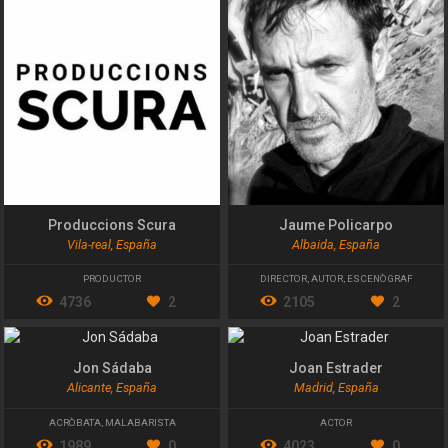
Produccions Scura
Jaume Policarpo
Vila-real, España
Albaida, España
PRODUCTOR
DIRECTOR
,
AUTOR
,
ESCENÒGRAF
4736
2
2105
2
Jon Sádaba
Joan Estrader
Alicante, España
Madrid, España
ACRÒBATA
,
MALABARISTA
ACTOR
1989
0
4023
0