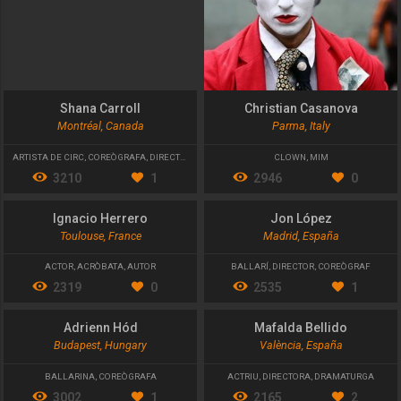
Shana Carroll
Christian Casanova
Montréal, Canada
Parma, Italy
ARTISTA DE CIRC
,
COREÒGRAFA
,
DIRECTORA ARTÍSTICA
CLOWN
,
MIM
3210
1
2946
0
Ignacio Herrero
Jon López
Toulouse, France
Madrid, España
ACTOR
,
ACRÒBATA
,
AUTOR
BALLARÍ
,
DIRECTOR
,
COREÒGRAF
2319
0
2535
1
Adrienn Hód
Mafalda Bellido
Budapest, Hungary
València, España
BALLARINA
,
COREÒGRAFA
ACTRIU
,
DIRECTORA
,
DRAMATURGA
3002
1
2165
2