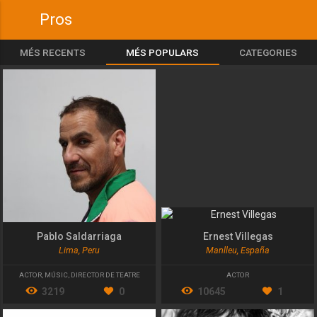
Pros
MÉS RECENTS
MÉS POPULARS
CATEGORIES
Pablo Saldarriaga
Ernest Villegas
Lima, Peru
Manlleu, España
ACTOR
,
MÚSIC
,
DIRECTOR DE TEATRE
ACTOR
3219
0
10645
1