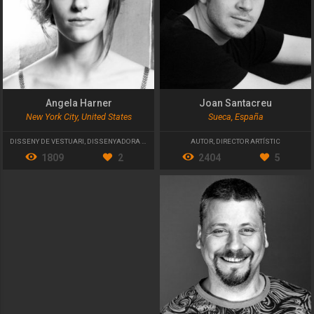
Angela Harner
Joan Santacreu
New York City, United States
Sueca, España
DISSENY DE VESTUARI
,
DISSENYADORA D'ATTREZZO
AUTOR
,
DIRECTOR ARTÍSTIC
1809
2
2404
5