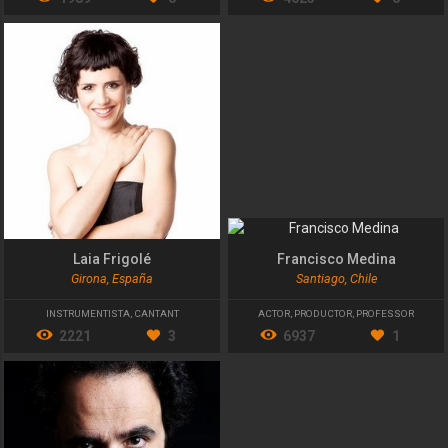
Laia Frigolé
Francisco Medina
Girona, España
Santiago, Chile
INSTRUMENTISTA
,
CANTANT
ACTOR
,
PRODUCTOR
,
PROFESSOR
2221
3
6937
1