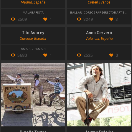
Madrid, España
Créteil, France
MALABARISTA
BALLARÍ
,
COREÒGRAF
,
DIRECTOR ARTÍSTIC
2509
1
3249
3
Tito Asorey
Anna Cerveró
Ourense, España
València, España
ACTOR
,
DIRECTOR
5680
1
2525
0