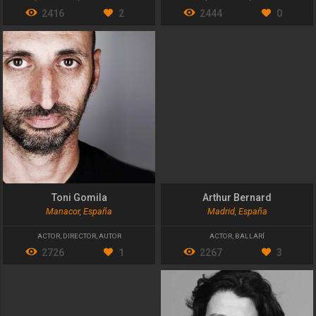
2416
2
2444
0
Toni Gomila
Arthur Bernard
Manacor, España
Madrid, España
ACTOR
,
DIRECTOR
,
AUTOR
ACTOR
,
BALLARÍ
2726
1
2267
3