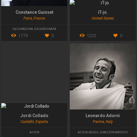
Constance Guisset
iT-jo.
Paris, France
United States
DECORADORA
,
ESCENÒGRAFA
1779
0
1233
0
Jordi Collado
Leonardo Adorni
Castelló, España
Parma, Italy
ACTOR
ACTOR
,
MÚSIC
,
DIRECTOR ARTÍSTIC