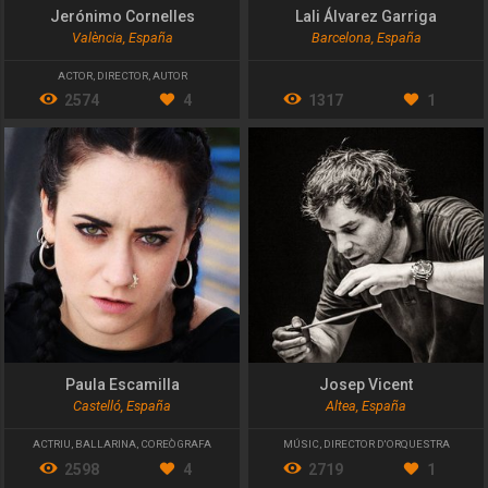
Jerónimo Cornelles
Lali Álvarez Garriga
València, España
Barcelona, España
ACTOR
,
DIRECTOR
,
AUTOR
2574
4
1317
1
Paula Escamilla
Josep Vicent
Castelló, España
Altea, España
ACTRIU
,
BALLARINA
,
COREÒGRAFA
MÚSIC
,
DIRECTOR D'ORQUESTRA
2598
4
2719
1