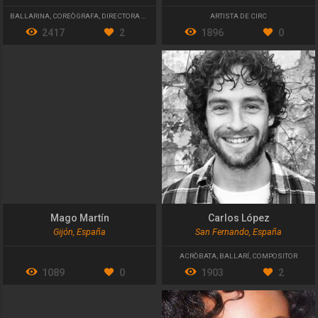
BALLARINA
,
COREÒGRAFA
,
DIRECTORA ARTÍSTICA
ARTISTA DE CIRC
2417
2
1896
0
Mago Martín
Carlos López
Gijón, España
San Fernando, España
ACRÒBATA
,
BALLARÍ
,
COMPOSITOR
1089
0
1903
2