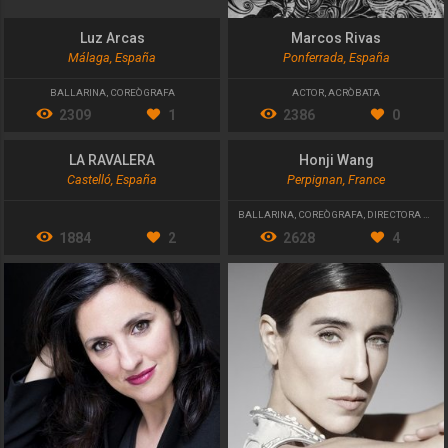
Luz Arcas
Marcos Rivas
Málaga, España
Ponferrada, España
BALLARINA
,
COREÒGRAFA
ACTOR
,
ACRÒBATA
2309
1
2386
0
LA RAVALERA
Honji Wang
Castelló, España
Perpignan, France
BALLARINA
,
COREÒGRAFA
,
DIRECTORA ARTÍSTICA
1884
2
2628
4