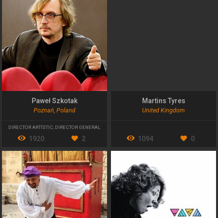
Paweł Szkotak
Martins Tyres
Poznań, Poland
United Kingdom
DIRECTOR ARTÍSTIC
,
DIRECTOR GENERAL
1920
2
1094
0