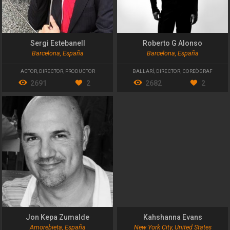
Sergi Estebanell
Roberto G Alonso
Barcelona, España
Barcelona, España
ACTOR
,
DIRECTOR
,
PRODUCTOR
BALLARÍ
,
DIRECTOR
,
COREÒGRAF
2691
2
2682
2
Jon Kepa Zumalde
Kahshanna Evans
Amorebieta, España
New York City, United States