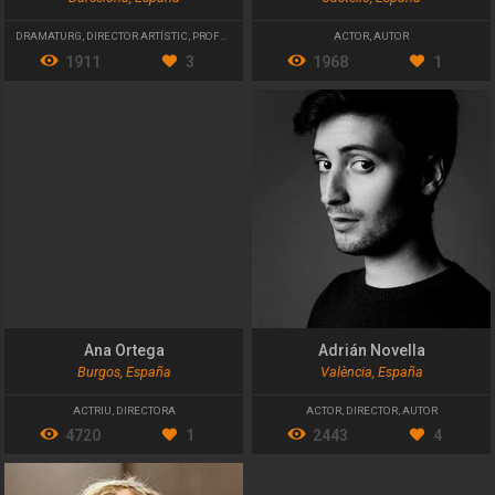
DRAMATURG
,
DIRECTOR ARTÍSTIC
,
PROFESSOR
ACTOR
,
AUTOR
1911
3
1968
1
Ana Ortega
Adrián Novella
Burgos, España
València, España
ACTRIU
,
DIRECTORA
ACTOR
,
DIRECTOR
,
AUTOR
4720
1
2443
4