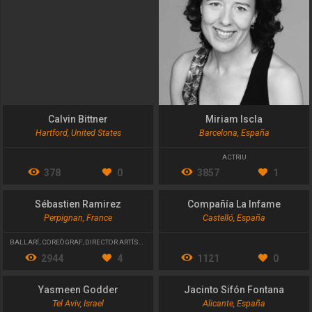
Calvin Bittner
Miriam Iscla
Hartford, United States
Barcelona, España
ACTRIU
378
0
3857
1
Sébastien Ramirez
Compañía La Infame
Perpignan, France
Castelló, España
BALLARÍ
,
COREÒGRAF
,
DIRECTOR ARTÍSTIC
2944
4
1121
0
Yasmeen Godder
Jacinto Sifón Fontana
Tel Aviv, Israel
Alicante, España