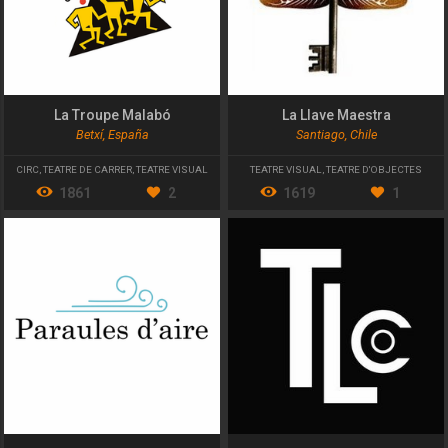
La Troupe Malabó
La Llave Maestra
Betxí, España
Santiago, Chile
CIRC
,
TEATRE DE CARRER
,
TEATRE VISUAL
TEATRE VISUAL
,
TEATRE D'OBJECTES
1861
2
1619
1