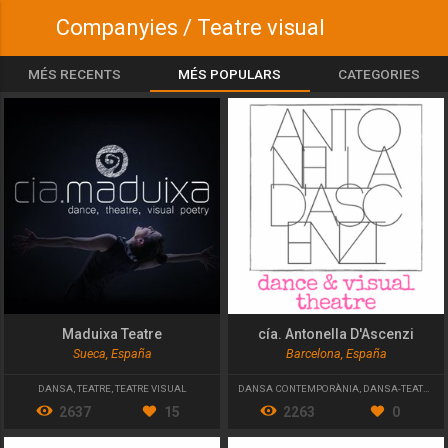
Companyies / Teatre visual
MÉS RECENTS
MÉS POPULARS
CATEGORIES
Maduixa Teatre
cía. Antonella D'Ascenzi
Sueca, España
Barcelona, España
DANSA
,
TEATRE
,
TEATRE VISUAL
DANSA CONTEMPORÀNIA
,
DANSA-TEATRE
,
T
2637
15
2263
0