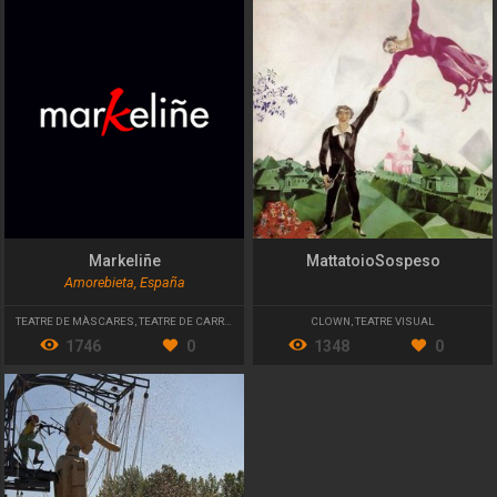
Markeliñe
MattatoioSospeso
Amorebieta, España
TEATRE DE MÀSCARES
,
TEATRE DE CARRER
,
TEATRE VISUAL
CLOWN
,
TEATRE VISUAL
1746
0
1348
0