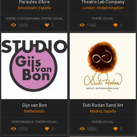
Paraules d'Aire
Theatre Lab Company
Benicàssim, España
London, United Kingdom
TEATRE CONTEMPORANI
,
TEATRE VISUAL
TEATRE VISUAL
1600
2
1965
2
Gijs van Bon
Didi Rodan Sand Art
Netherlands
Madrid, España
PERFORMANCE
,
TEATRE VISUAL
TEATRE VISUAL
1254
0
1800
0