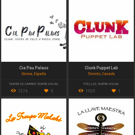
Cia Pau Palaus
Clunk Puppet Lab
Girona, España
Toronto, Canada
TEATRE DE CARRER
,
TEATRE VISUAL
TITELLES
,
TEATRE VISUAL
1374
0
1929
1