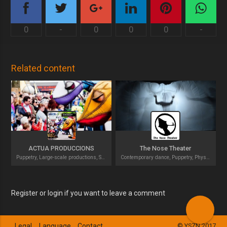
0
-
0
0
0
-
Related content
ACTUA PRODUCCIONS
The Nose Theater
Puppetry, Large-scale productions, Street theatre
Contemporary dance, Puppetry, Physical theatre
Register or login if you want to leave a comment
Legal
Language
Contact
© YSZN 2017