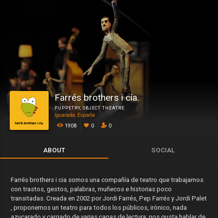
Farrés brothers i cía.
PUPPETRY
,
OBJECT THEATRE
Igualada, España
1908
0
0
ABOUT
SOCIAL
Farrés brothers i cia somos una compañía de teatro que trabajamos
con trastos, gestos, palabras, muñecos e historias poco
transitadas. Creada en 2002 por Jordi Farrés, Pep Farrés y Jordi Palet
, proponemos un teatro para todos los públicos, irónico, nada
azucarado y cargado de varias capas de lectura: nos gusta hablar de