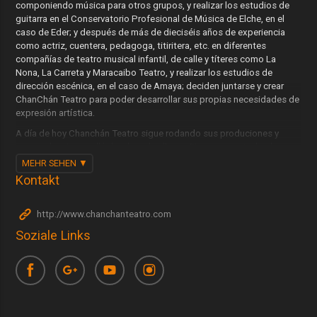
componiendo música para otros grupos, y realizar los estudios de
guitarra en el Conservatorio Profesional de Música de Elche, en el
caso de Eder; y después de más de dieciséis años de experiencia
como actriz, cuentera, pedagoga, titiritera, etc. en diferentes
compañías de teatro musical infantil, de calle y títeres como La
Nona, La Carreta y Maracaibo Teatro, y realizar los estudios de
dirección escénica, en el caso de Amaya; deciden juntarse y crear
ChanChán Teatro para poder desarrollar sus propias necesidades de
expresión artística.
A día de hoy Chanchán Teatro sigue rodando sus produciones y
cooproducciones allá donde se les llame. Siempre con todo el amor
hacia su elección de vida, observando y escuchando bien a cada
MEHR SEHEN
personita del público para conseguir el equilibrio entre las
Kontakt
necesidades de éste de recibir y las suyas propias de expresar.
http://www.chanchanteatro.com
Soziale Links