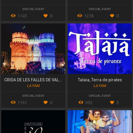
SPECIAL EVENT
SPECIAL EVENT
1143
0
1278
0
CRIDA DE LES FALLES DE VALÈNCIA 2020 "PÓLVORA I FOC!"
Talaia, Terra de pirates
LA FAM
LA FAM
SPECIAL EVENT
SPECIAL EVENT
1161
0
992
0