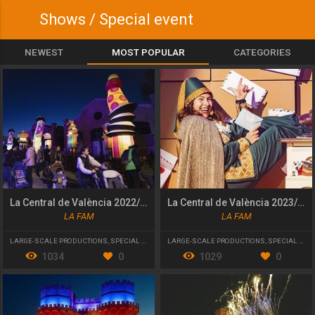
Shows / Special event
NEWEST
MOST POPULAR
CATEGORIES
La Central de València 2022/23
La Central de València 2023/24
LA FAM
LA FAM
LARGE-SCALE PRODUCTIONS
,
SPECIAL EVENT
LARGE-SCALE PRODUCTIONS
,
SPECIAL EVENT
1034
0
1029
0