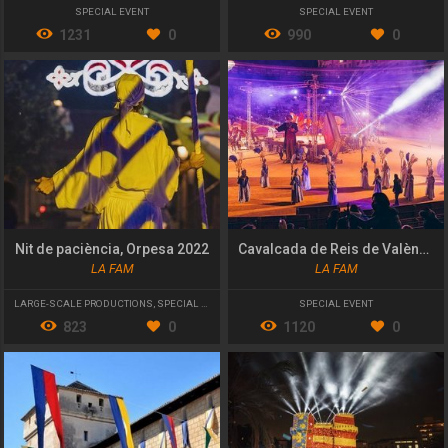
SPECIAL EVENT
SPECIAL EVENT
1231
0
990
0
Nit de paciència, Orpesa 2022
Cavalcada de Reis de València 2022
LA FAM
LA FAM
LARGE-SCALE PRODUCTIONS
,
SPECIAL EVENT
SPECIAL EVENT
823
0
1120
0