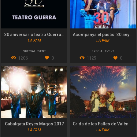
30 aniversario teatro Guerra de Lorca
Acompanya el pastís! 30 anys de MIM
LA FAM
LA FAM
SPECIAL EVENT
SPECIAL EVENT
1206
0
1125
0
Cabalgata Reyes Magos 2017
Crida de les Falles de València 2022 "Renaix la flama!"
LA FAM
LA FAM