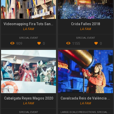
Videomapping Fira Tots Sants de Cocentaina
Crida Falles 2018
LA FAM
LA FAM
SPECIAL EVENT
SPECIAL EVENT
909
0
1155
0
Cabalgata Reyes Magos 2020
Cavalcada Reis de València 2023
LA FAM
LA FAM
SPECIAL EVENT
LARGE-SCALE PRODUCTIONS
,
SPECIAL EVENT