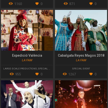
1160
0
871
0
Expedició València
Cabalgata Reyes Magos 2018
LA FAM
LA FAM
LARGE-SCALE PRODUCTIONS
,
SPECIAL EVENT
SPECIAL EVENT
955
0
1267
0