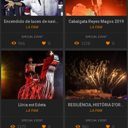
Encendido de luces de navidad del Corte Inglés
Cabalgata Reyes Magos 2019
LA FAM
LA FAM
SPECIAL EVENT
SPECIAL EVENT
966
0
1238
0
Llíria est Edeta
RESILIÈNCIA, HISTÒRIA D'ORPESA
LA FAM
LA FAM
SPECIAL EVENT
SPECIAL EVENT
1372
0
961
0