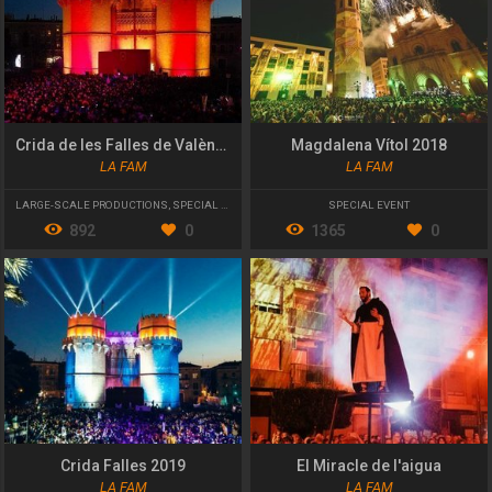
Crida de les Falles de València 2023
Magdalena Vítol 2018
LA FAM
LA FAM
LARGE-SCALE PRODUCTIONS
,
SPECIAL EVENT
SPECIAL EVENT
892
0
1365
0
Crida Falles 2019
El Miracle de l'aigua
LA FAM
LA FAM