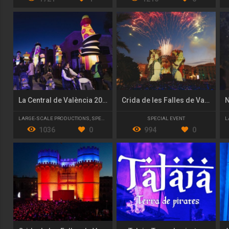
La Central de València 2022/23
Crida de les Falles de València 2022 "Renaix la flama!"
LARGE-SCALE PRODUCTIONS
,
SPECIAL EVENT
SPECIAL EVENT
L
1036
0
994
0