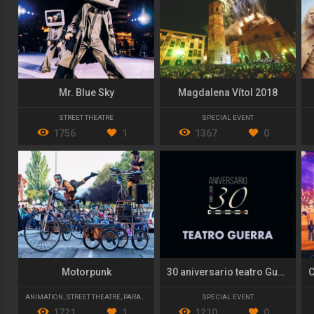
Mr. Blue Sky
Magdalena Vítol 2018
STREET THEATRE
SPECIAL EVENT
1756
1
1367
0
Motorpunk
30 aniversario teatro Guerra de Lorca
ANIMATION
,
STREET THEATRE
,
PARADES AND CAVALCADES
SPECIAL EVENT
1721
1
1210
0