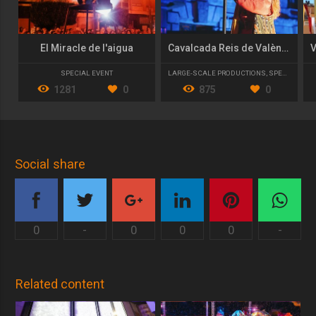
El Miracle de l'aigua
Cavalcada Reis de València 2023
SPECIAL EVENT
LARGE-SCALE PRODUCTIONS
,
SPECIAL EVENT
1281
0
875
0
Social share
0
-
0
0
0
-
Related content