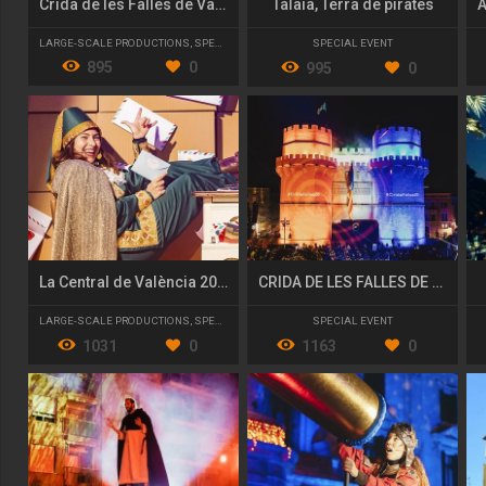
Crida de les Falles de València 2023
Talaia, Terra de pirates
LARGE-SCALE PRODUCTIONS
,
SPECIAL EVENT
SPECIAL EVENT
895
0
995
0
La Central de València 2023/24
CRIDA DE LES FALLES DE VALÈNCIA 2020 "PÓLVORA I FOC!"
LARGE-SCALE PRODUCTIONS
,
SPECIAL EVENT
SPECIAL EVENT
1031
0
1163
0