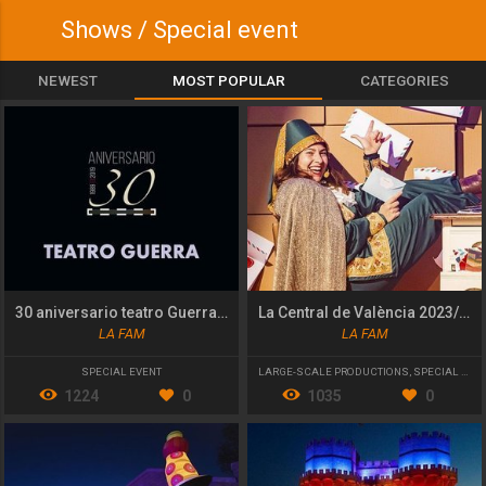
Shows / Special event
NEWEST
MOST POPULAR
CATEGORIES
30 aniversario teatro Guerra de Lorca
La Central de València 2023/24
LA FAM
LA FAM
SPECIAL EVENT
LARGE-SCALE PRODUCTIONS
,
SPECIAL EVENT
1224
0
1035
0