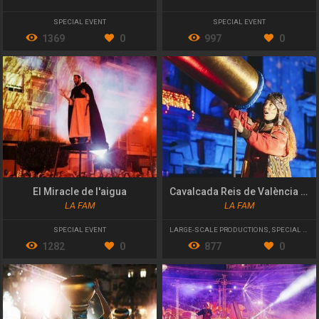
SPECIAL EVENT
SPECIAL EVENT
1369
0
997
0
El Miracle de l'aigua
Cavalcada Reis de València 2023
LA FAM
LA FAM
SPECIAL EVENT
LARGE-SCALE PRODUCTIONS
,
SPECIAL EVENT
1282
0
877
0