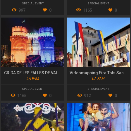
SPECIAL EVENT
SPECIAL EVENT
997
0
1165
0
CRIDA DE LES FALLES DE VALÈNCIA 2020 "PÓLVORA I FOC!"
Videomapping Fira Tots Sants de Cocentaina
LA FAM
LA FAM
SPECIAL EVENT
SPECIAL EVENT
1165
0
912
0