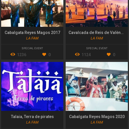
Cabalgata Reyes Magos 2017
Cavalcada de Reis de València 2022
LA FAM
LA FAM
SPECIAL EVENT
SPECIAL EVENT
1236
0
1124
0
Talaia, Terra de pirates
Cabalgata Reyes Magos 2020
LA FAM
LA FAM