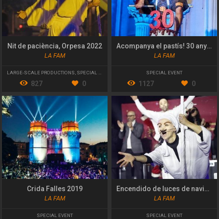
Nit de paciència, Orpesa 2022
Acompanya el pastís! 30 anys de MIM
LA FAM
LA FAM
LARGE-SCALE PRODUCTIONS
,
SPECIAL EVENT
SPECIAL EVENT
827
0
1127
0
Crida Falles 2019
Encendido de luces de navidad del Corte Inglés
LA FAM
LA FAM
SPECIAL EVENT
SPECIAL EVENT