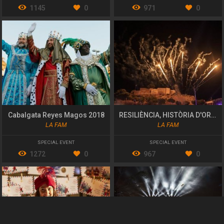
1145
0
971
0
Cabalgata Reyes Magos 2018
RESILIÈNCIA, HISTÒRIA D'ORPESA
LA FAM
LA FAM
SPECIAL EVENT
SPECIAL EVENT
1272
0
967
0