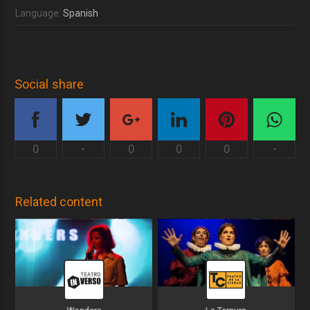
Language:
Spanish
Social share
0
-
0
0
0
-
Related content