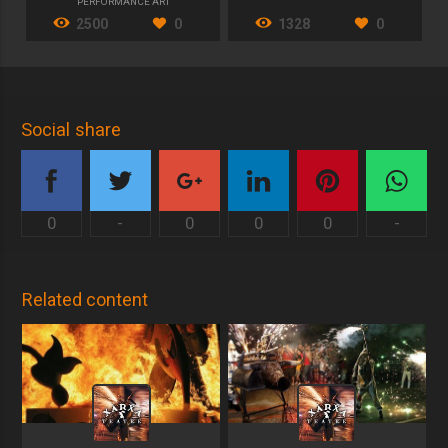
PERFORMANCE ART
2500
0
1328
0
Social share
0
-
0
0
0
-
Related content