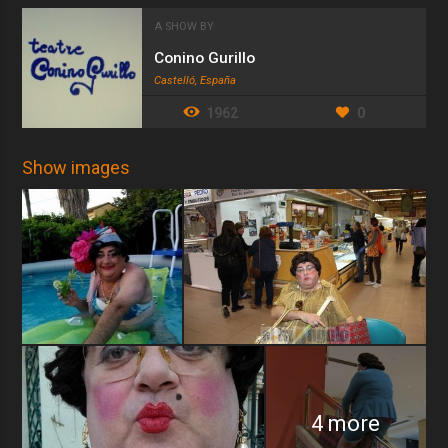
A SHOW BY
Conino Gurillo
Castelló, España
1962
0
Show images
4 more