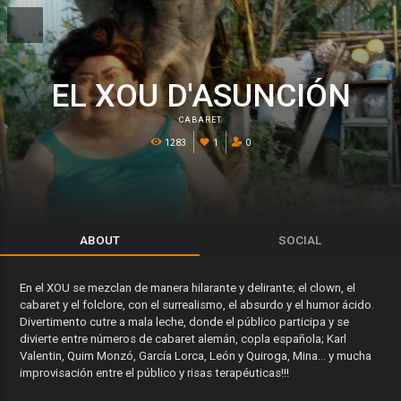
EL XOU D'ASUNCIÓN
CABARET
1283
1
0
ABOUT
SOCIAL
En el XOU se mezclan de manera hilarante y delirante; el clown, el
cabaret y el folclore, con el surrealismo, el absurdo y el humor ácido.
Divertimento cutre a mala leche, donde el público participa y se
divierte entre números de cabaret alemán, copla española; Karl
Valentin, Quim Monzó, García Lorca, León y Quiroga, Mina… y mucha
improvisación entre el público y risas terapéuticas!!!