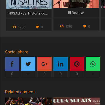
El Recitrak
NOSALTRES. Història còmica de la nostra història.
1303
0
1206
0
Social share
0
-
0
0
0
-
Related content