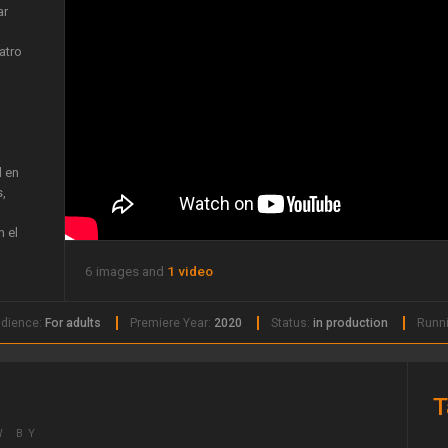
ar
o
atro
l en
s,
n el
6 images and
1 video
a,
años
dience:
For adults
Premiere Year:
2020
Status:
in production
Runni
T
W BY