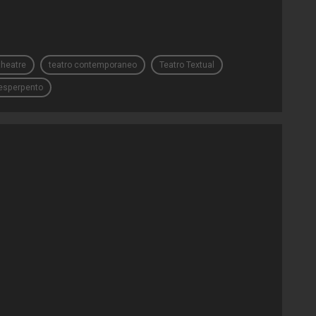
theatre
teatro contemporaneo
Teatro Textual
esperpento