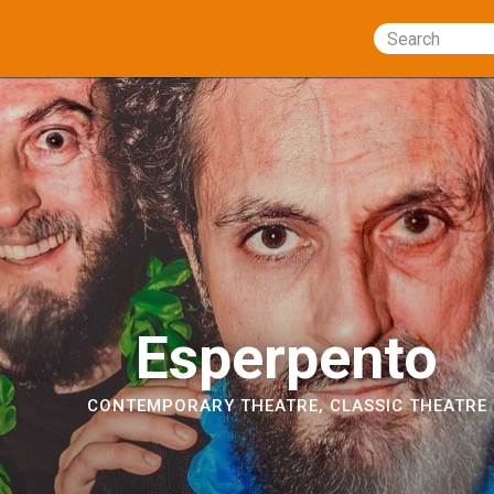
Search
Esperpento
CONTEMPORARY THEATRE
,
CLASSIC THEATRE