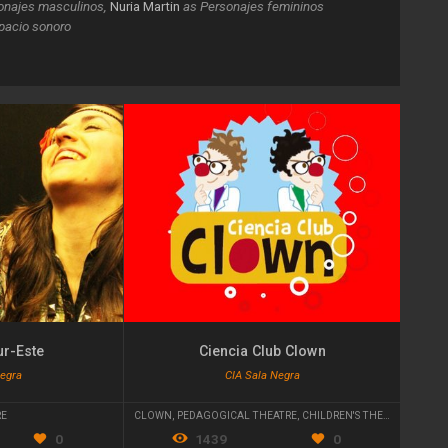
onajes masculinos
,
Nuria Martin
as Personajes femininos
spacio sonoro
r-Este
Ciencia Club Clown
Negra
CIA Sala Negra
RE
CLOWN
,
PEDAGOGICAL THEATRE
,
CHILDREN'S THEATER
0
1439
0