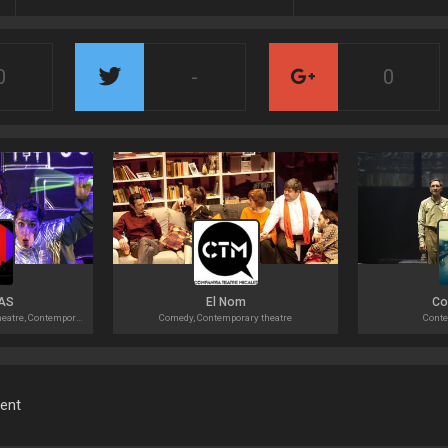
0
-
0
AS
El Nom
Co
Physical theatre, Musical theatre, Contemporary theatre
Comedy, Contemporary theatre
Conte
ment