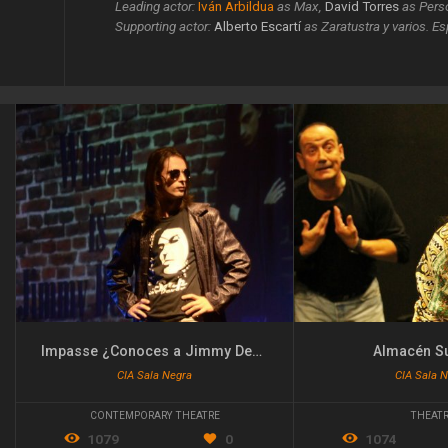
Leading actor:
Iván Arbildua
as Max
,
David Torres
as Pers
Supporting actor:
Alberto Escartí
as Zaratustra y varios. E
Impasse ¿Conoces a Jimmy Devon?
Almacén Su
CIA Sala Negra
CIA Sala 
CONTEMPORARY THEATRE
THEAT
1079
0
1074