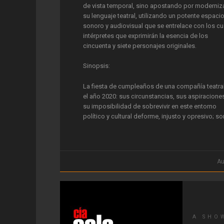
de vista temporal, sino apostando por moderniz
su lenguaje teatral, utilizando un potente espaci
sonoro y audiovisual que se entrelace con los cu
intérpretes que exprimirán la esencia de los
cincuenta y siete personajes originales.
Sinopsis:
La fiesta de cumpleaños de una compañía teatra
el año 2020: sus circunstancias, sus aspiracione
su imposibilidad de sobrevivir en este entorno
político y cultural deforme, injusto y opresivo; so
espejo cóncavo que devuelve al espectador el
reflejo de la España trágica, grotesca, degradad
desconsiderada con el pueblo llano y llena de
corrupción que describió Valle-Inclán hace 100 
Au
en Luces de Bohemia.
A SHO