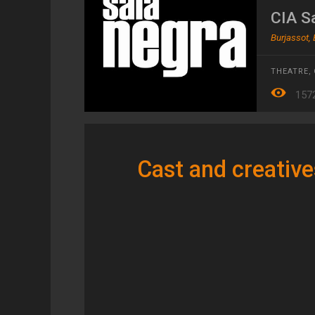
CIA S
Burjassot,
THEATRE
,
157
Cast and creative