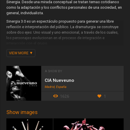
Sinergia. Desde una mirada conceptual se tratan temas cotidianos
como la adaptación y los conflictos personales de una sociedad, en
general, individualista.
Sinergia 3.0 es un espectáculo propuesto para generar una libre
reflexión e interpretación del público. La dramaturgia se construye
sobre dos ejes: Uno visual y uno emocional, a través de los cuales,
los personajes evolucionan en el proceso de integración e
interacción con el grupo.
La escenografía en Sinergia 3.0 es manipulada creando diferentes
VIEW MORE
estructuras con precisas coreografías de movimiento. Todo ello
sobre una banda sonora compuesta expresamente para el
espectáculo en sintonía con la transformación de objetos,
A SHOW BY
personajes, situaciones y estados.
CIA Nueveuno
Madrid, España
1626
1
Show images