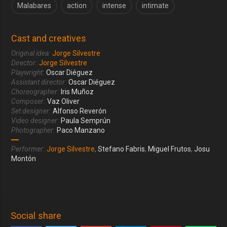
Malabares
action
intense
intimate
Cast and creatives
Original idea:
Jorge Silvestre
Director:
Jorge Silvestre
Playwright:
Oscar Diéguez
Assistant director:
Oscar Diéguez
Choreographer:
Iris Muñoz
Composer:
Vaz Oliver
Set designer:
Alfonso Reverón
Video designer:
Paula Semprún
Photographer:
Paco Manzano
Performer:
Jorge Silvestre
,
Stefano Fabris
,
Miguel Frutos
,
Josu
Montón
Social share