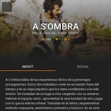
A S'OMBRA
CIRCUS
,
JUGGLING
,
STREET THEATRE
1401
1
1
ABOUT
SOCIAL
A s'ombra habla de las experiencias de los dos personajes
protagonistas. Estos dos individuos viven en un mundo fuera del
tiempo y en un viaje perpetuo que los tiene condenados a la vida
errante. Se trasladan de un lugar a otro cargando con su universo.
Habitan el espacio vacío , aprovechan la oportunidad de vivir y jugar
con lo que la vida les ofrece. Transitan en el sentir y experimentar;
estímulo respuesta; sentimientos primarios y básicos. Es en este