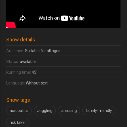
Show details
Audience:
Suitable for all ages
Status:
available
Running time:
45'
Language:
Without text
Show tags
acrobatics
Juggling
amusing
family-friendly
risk taker