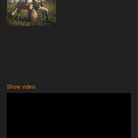
festivales de las Islas Baleares durante el año 2017: La Muestra de
Circo de Alcúdia Circaire, Muestra de Artes Escénicas de Santa
Eugenia, Festival EIMA, Fira de Teatre Infantil i Juvenil: FIET a
Vilafranca de Bonany, entre otros . Destaca la obtención del segundo
premio en el concurso de números de circo "La Matx de Circ" del
Festival Circaire.
Show video