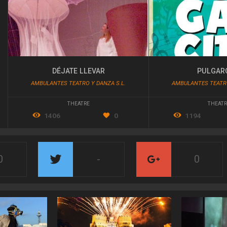
DÉJATE LLEVAR
PULGAR
AMBULANTES TEATRO Y DANZA S.L.
AMBULANTES TEATRO
THEATRE
THEATR
1406
0
1194
0
-
0