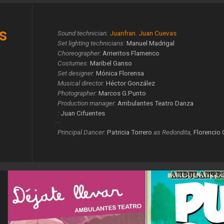
s
Sound technician:
Juanfran. Juan Cuevas
Set lighting technicians:
Manuel Madrigal
Choreographer:
Arrieritos Flamenco
Costumes:
Maribel Ganso
Set designer:
Mónica Florensa
Musical director:
Héctor González
Photographer:
Marcos G.Punto
Production manager:
Ambulantes Teatro Danza
:
Juan Cifuentes
Principal Dancer:
Patricia Torrero
as Redondita
,
Florencio