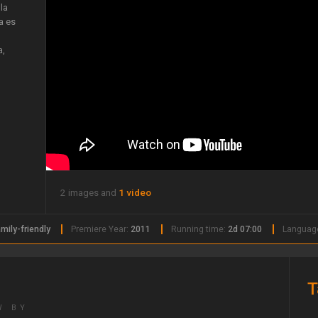
la
a es
a,
2 images and
1 video
mily-friendly
Premiere Year:
2011
Running time:
2d 07:00
Languag
T
W BY