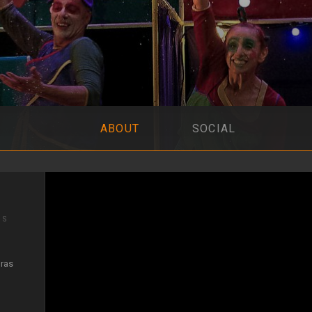
ABOUT
SOCIAL
IS
uras