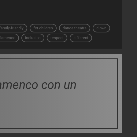
family-friendly
for children
dance theatre
clown
flamenco
inclusion
respect
different
lamenco con un