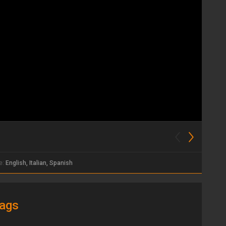
e:
English, Italian, Spanish
ags