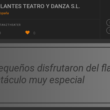
LANTES TEATRO Y DANZA S.L.
España
TANZTHEATER
9
0
equeños disfrutaron del f
táculo muy especial