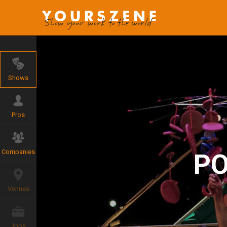
Shows
Pros
Companies
PO
Venues
Jobs