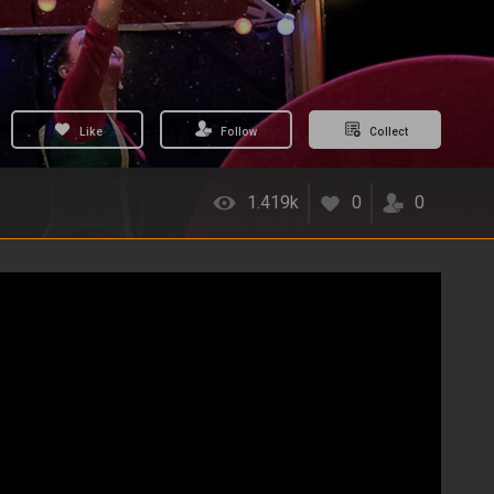
Like
Follow
Collect
1.419k
0
0