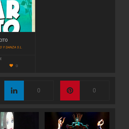
CITO
 Y DANZA S.L.
E
0
0
0