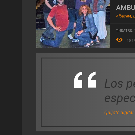
AMBU
Albacete, 
THEATRE
,
181
Los p
espec
Quijote digital