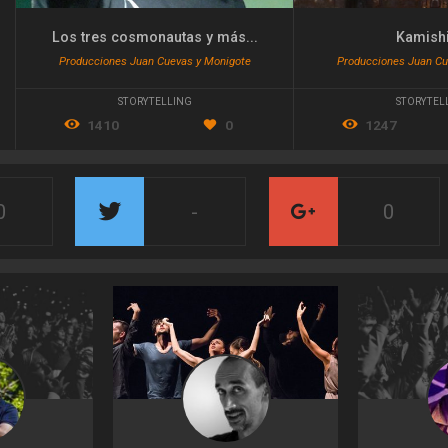
Los tres cosmonautas y más...
Kamishi
Producciones Juan Cuevas y Monigote
Producciones Juan Cu
STORYTELLING
STORYTEL
1410
0
1247
0
-
0