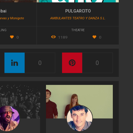
bai
PULGARCITO
evas y Monigote
AMBULANTES TEATRO Y DANZA S.L.
LING
THEATRE
0
1189
0
0
0