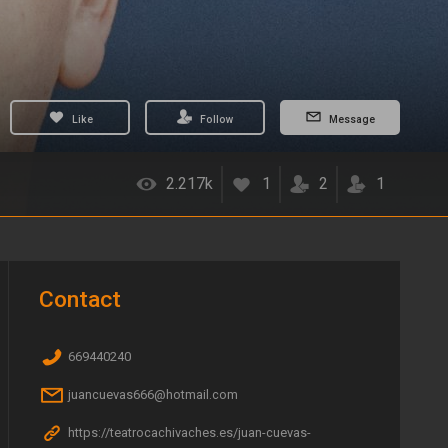
Like
Follow
Message
2.217k
1
2
1
Contact
669440240
juancuevas666@hotmail.com
https://teatrocachivaches.es/juan-cuevas-