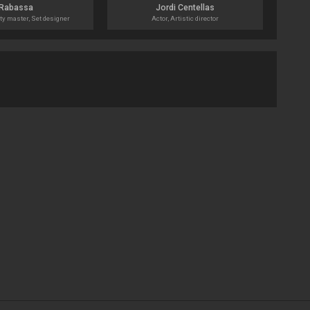
Rabassa
Jordi Centellas
rty master, Set designer
Actor, Artistic director