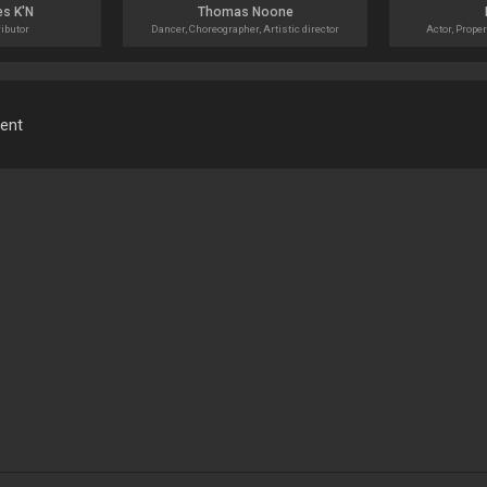
s K'N
Thomas Noone
ributor
Dancer, Choreographer, Artistic director
Actor, Prope
ment