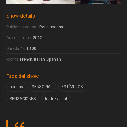
Show details
Públic recomanat:
Per a nadons
Any d'estrena:
2012
Durada:
1d 13:00
Idioma:
French, Italian, Spanish
Tags del show
nadons
SENSORIAL
ESTÍMULOS
SENSACIONES
teatre visual