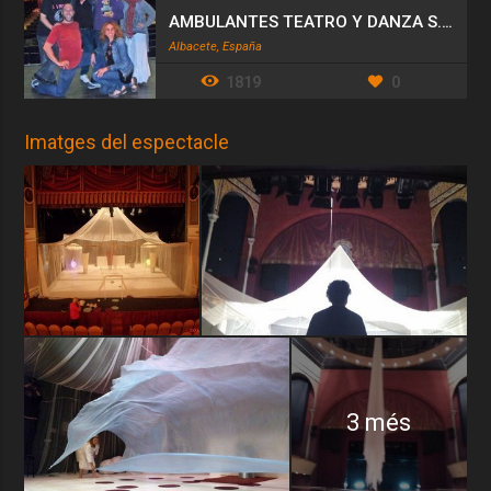
AMBULANTES TEATRO Y DANZA S.L.
Albacete, España
1819
0
Imatges del espectacle
3 més