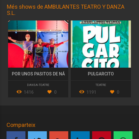
Més shows de AMBULANTES TEATRO Y DANZA
S.L.
POR UNOS PASITOS DE NÁ
PULGARCITO
DANSA-TEATRE
TEATRE
1416
0
1191
0
Comparteix