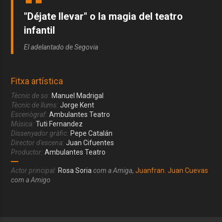
"Déjate llevar" o la magia del teatro
infantil
El adelantado de Segovia
Fitxa artística
Tècnic de so:
Manuel Madrigal
Tècnic de llums:
Jorge Kent
Escenògraf:
Ambulantes Teatro
Música:
Tuti Fernandez
Dissenyador gràfic:
Pepe Catalán
Director d'escena:
Juan Cifuentes
Productor:
Ambulantes Teatro
Actor principal:
Rosa Soria
com a Amiga
,
Juanfran. Juan Cuevas
com a Amigo