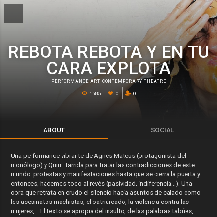
REBOTA REBOTA Y EN TU
CARA EXPLOTA
PERFORMANCE ART
,
CONTEMPORARY THEATRE
1685
0
0
ABOUT
SOCIAL
Una performance vibrante de Agnés Mateus (protagonista del
monólogo) y Quim Tarrida para tratar las contradicciones de este
mundo: protestas y manifestaciones hasta que se cierra la puerta y
entonces, hacemos todo al revés (pasividad, indiferencia…). Una
obra que retrata en crudo el silencio hacia asuntos de calado como
los asesinatos machistas, el patriarcado, la violencia contra las
mujeres,… El texto se apropia del insulto, de las palabras tabúes,