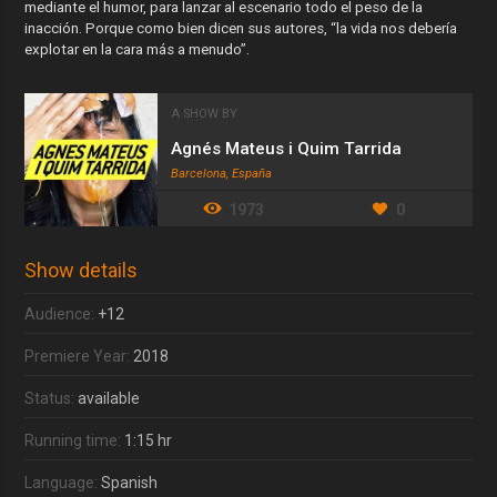
mediante el humor, para lanzar al escenario todo el peso de la
inacción. Porque como bien dicen sus autores, “la vida nos debería
explotar en la cara más a menudo”.
A SHOW BY
Agnés Mateus i Quim Tarrida
Barcelona, España
1973
0
Show details
Audience:
+12
Premiere Year:
2018
Status:
available
Running time:
1:15 hr
Language:
Spanish