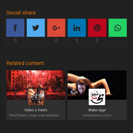
Social share
0
-
0
0
0
-
Related content
Veles e Vents
Wake App!
Street theatre, Large-scale productions
Contemporary circus