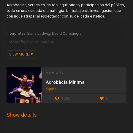
Acrobacias, verticales, saltos, equilibrios y participación del público,
todo en una cuidada dramaturgia. Un trabajo de investigación que
consigue atrapar al espectador con su delicada estética.
Intérpretes: Elena Ludwig, David Consuegra
Fotografía y vídeo: ManoMC
Escenografía: José Ramón Consuegra
VIEW MORE
Vestuario: Acrobàcia Mínima
Iluminación: Alberto Urios
A SHOW BY
Coreografía: Carlos Peñalver
Acrobàcia Mínima
Distribución: Nacho Vilar Producciones
España
Dirección técnica: Jon Sádaba
1225
0
Dirección artística: Lucas Escobedo
Show details