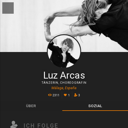
Luz Arcas
TÄNZERIN
,
CHOREOGRAFIN
Málaga, España
2311
1
3
ÜBER
SOZIAL
ICH FOLGE