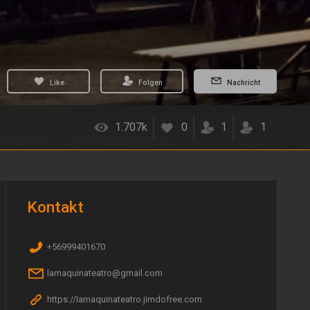
Like
Folgen
Nachricht
1.707k
0
1
1
Kontakt
+56999401670
lamaquinateatro@gmail.com
https://lamaquinateatro.jimdofree.com