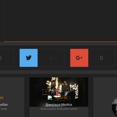
0
-
0
ellan
Francisco Medina
 Leiter
Schauspieler, Produzent, Lehrer