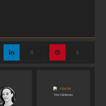
0
0
Trini Cárdenas
Sch