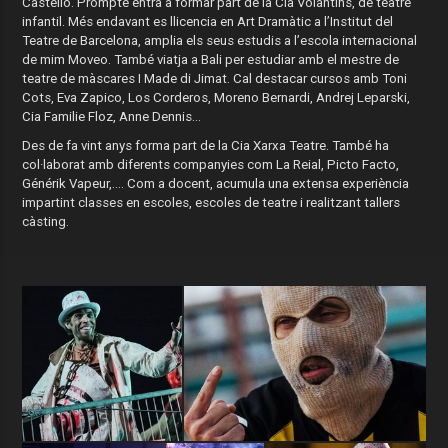
Castelló. Prompte entra a formar part de la Cia Volantins, de teatre
infantil. Més endavant es llicencia en Art Dramàtic a l’Institut del
Teatre de Barcelona, amplia els seus estudis a l’escola internacional
de mim Moveo. També viatja a Bali per estudiar amb el mestre de
teatre de màscares I Made di Jimat. Cal destacar cursos amb Toni
Cots, Eva Zapico, Los Corderos, Moreno Bernardi, Andrej Leparski,
Cia Familie Floz, Anne Dennis...
Des de fa vint anys forma part de la Cia Xarxa Teatre. També ha
col·laborat amb diferents companyies com La Reial, Picto Facto,
Générik Vapeur,.... Com a docent, acumula una extensa experiència
impartint classes en escoles, escoles de teatre i realitzant tallers
càsting.