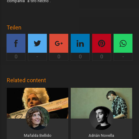
compañía "a tiro hecho".
Teilen
0
-
0
0
0
-
Related content
Mafalda Bellido
Adrián Novella