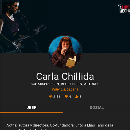
Carla Chillida
SCHAUSPIELERIN
,
REGISSEURIN
,
AUTORIN
València, España
2136
4
6
ÜBER
SOZIAL
Actriz, autora y directora. Co-fundadora junto a Elías Taño de la