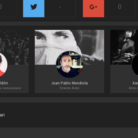
0
-
0
ldón
Juan Pablo Mendiola
Xa
a i comunicació
Director, Autor
Actor,
ari