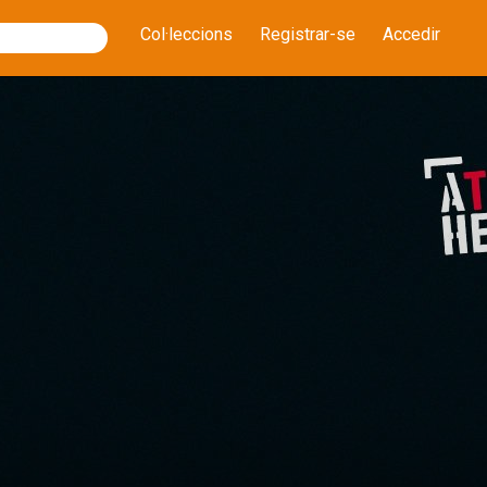
Col·leccions
Registrar-se
Accedir