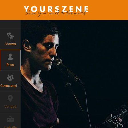
Shows
Pros
Companyies
Venues
Treballs