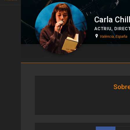
Carla Chil
ACTRIU
,
DIREC
València, España
Carla Chillida
Sobre