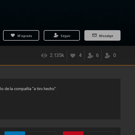
M'agrada
Seguir
Missatge
2.135k
4
6
0
ño de la compañía "a tiro hecho".