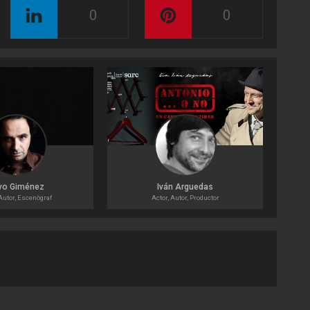
0
0
vo Giménez
Iván Arguedas
 Autor, Escenògraf
Actor, Autor, Productor