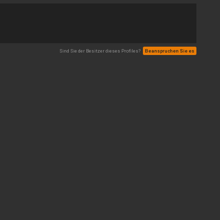
Sind Sie der Besitzer dieses Profiles?
Beanspruchen Sie es