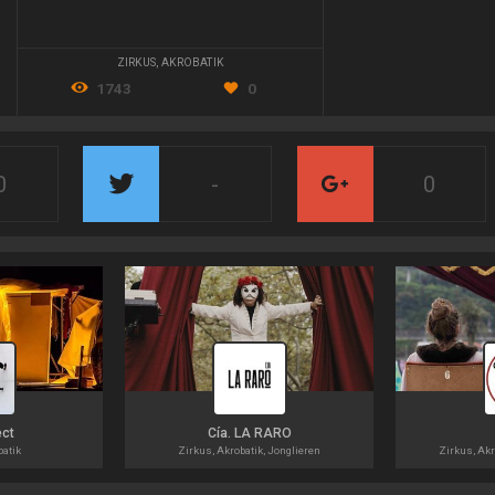
ZIRKUS
,
AKROBATIK
1743
0
0
-
0
ect
Cía. LA RARO
batik
Zirkus, Akrobatik, Jonglieren
Zirkus, Akr