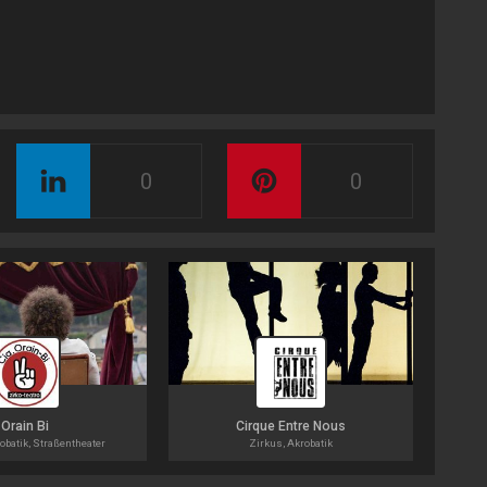
0
0
Orain Bi
Cirque Entre Nous
obatik, Straßentheater
Zirkus, Akrobatik