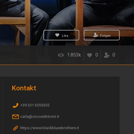
Like
Folgen
1.853k
0
0
Kontakt
+39 331 6555355
carla@circoedintorni.it
https://www.blackbluesbrothers.it