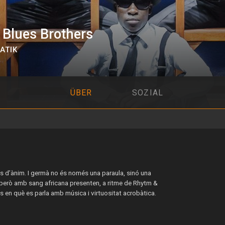
 Blues Brothers
ATIK
ÜBER
SOZIAL
ts d’ànim. I germà no és només una paraula, sinó una
 però amb sang africana presenten, a ritme de Rhytm &
s en què es parla amb música i virtuositat acrobàtica.