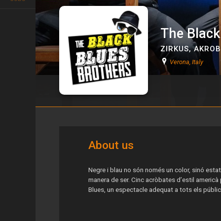
The Black
ZIRKUS
,
AKROB
Verona, Italy
The Black Blues Brothers
About us
Negre i blau no són només un color, sinó esta
manera de ser. Cinc acròbates d’estil americà
Blues, un espectacle adequat a tots els públic