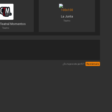
La Junta
Teatro
 Teatral Momentos
Teatro
¿Es tuyo este perfil?
Reclámalo