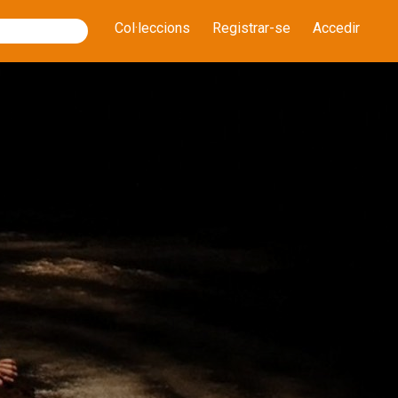
Col·leccions
Registrar-se
Accedir