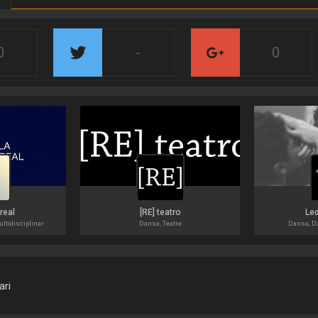
0
-
0
real
[RE] teatro
Led
ltidisciplinar
Dansa, Teatre
Dansa, D
ari