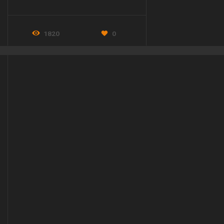
nom de OtraDanza.
1820
0