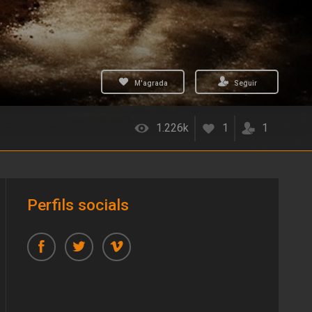
M'agrada
Seguir
1.226k
1
1
Perfils socials