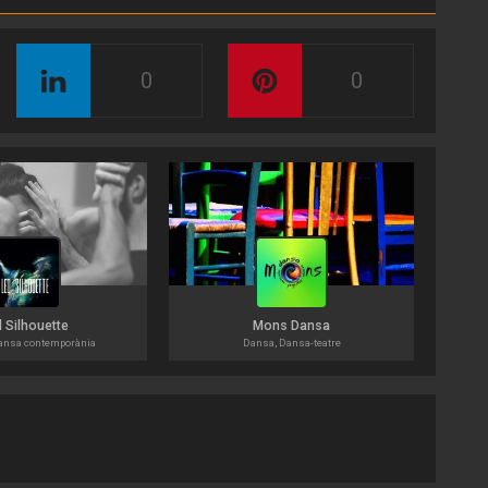
0
0
 Silhouette
Mons Dansa
ansa contemporània
Dansa, Dansa-teatre