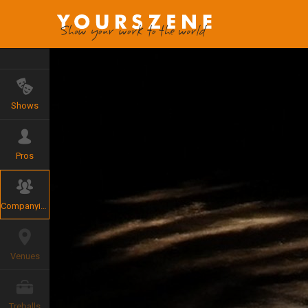
Shows
Pros
Companyies
Venues
Treballs