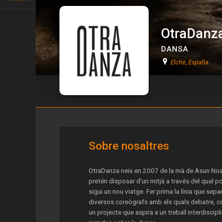
OtraDanz
DANSA
Elche, España
OtraDanza
Sobre nosaltres
OtraDanza neix en 2007 de la mà de Asun Noal
pretén disposar d'un mitjà a través del qual p
sigui un nou viatge. Fer prima la línia que sepa
diversos coreògrafs amb els quals debatre, co
un projecte que aspira a un treball interdiscipl