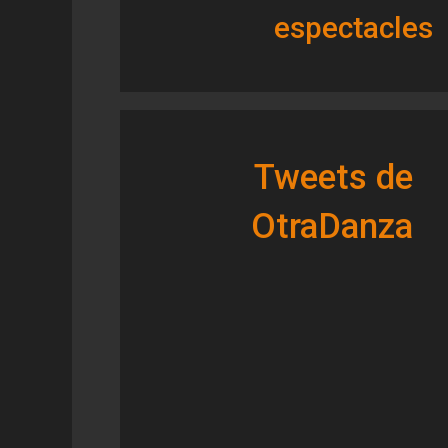
d'assajos on Resideix la Companyia porta el 
espectacles
Tweets de
OtraDanza