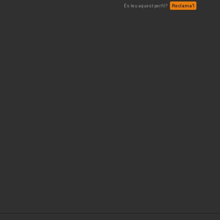
És teu aquest perfil?
Reclama’l