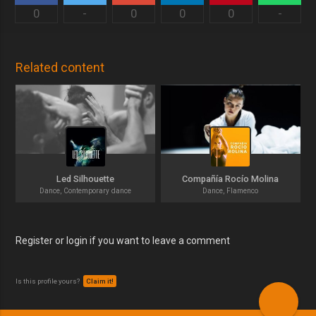
0
-
0
0
0
-
Related content
Led Silhouette
Compañía Rocío Molina
Dance, Contemporary dance
Dance, Flamenco
Register or login if you want to leave a comment
Is this profile yours?
Claim it!