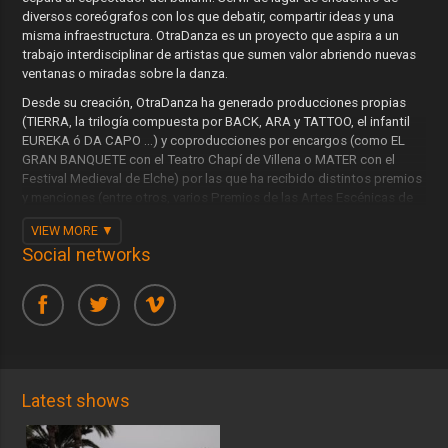
diversos coreógrafos con los que debatir, compartir ideas y una
misma infraestructura. OtraDanza es un proyecto que aspira a un
trabajo interdisciplinar de artistas que sumen valor abriendo nuevas
ventanas o miradas sobre la danza.
Desde su creación, OtraDanza ha generado producciones propias
(TIERRA, la trilogía compuesta por BACK, ARA y TATTOO, el infantil
EUREKA ó DA CAPO ...) y coproducciones por encargos (como EL
GRAN BANQUETE con el Teatro Chapí de Villena o MATER con el
Festival Medieval de Elche) por las que ha recibido distintos premios
y menciones (entre otros, varios Premios de las Artes Escénicas de
la Generalitat Valenciana y Recomendaciones de la Red Nacional de
VIEW MORE
Teatros). Sus trabajos se han presentado en festivales y espacios de
Social networks
referencia como Madrid en Danza, Danza Gijón, Dansa Valencia o
Mercat de les Flors (Barcelona), Tanzmesse (Dusseldorf),
Schrit_matcher (Aachen) o Harris Theater (Chicago). Y en ciudades
como Tegucigalpa, Managua, San Salvador, Seúl, Lima, Buenos Aires,
Tirana, Nicosia, Sofía, Anagnia, Tesalónica o Karlsruhe.
OtraDanza desarrolla proyectos de formación paralelamente a la
creación artística. De esta manera se genera desde la Compañía
Latest shows
intercambio de conocimientos entre bailarines, estudiantes y
profesionales de diversas especialidades. OtraDanza promueve
proyectos artístico-pedagógicos y de difusión de la danza,