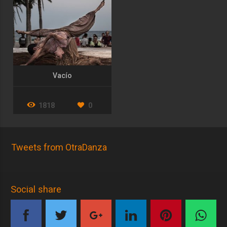
conectando la Compañía al entorno donde reside, la ciudad de Elche,
y persiguiendo siempre la mayor difusión de la danza en todos los
ámbitos de la sociedad. Coordina mesas redondas, organiza clases
magistrales, propone talleres y cursos intensivos de danza con
grandes profesionales que acerca a la Provincia de Alicante y
establece colaboraciones con Museos y Festivales.
"Dansa Per a Tots", el "Proyecto GoOD" y el "Festival Abril en Danza"
Vacío
son tres de sus proyectos más importantes en la formación y
promoción de la danza.
Desde el 2008 OtraDanza es Compañía Residente en L
1818
0
´ESCORXADOR CCE de Elche. Y desde el 2013, la sala de ensayos
donde Reside la Compañía lleva el nombre de OtraDanza.
Tweets from OtraDanza
Social share