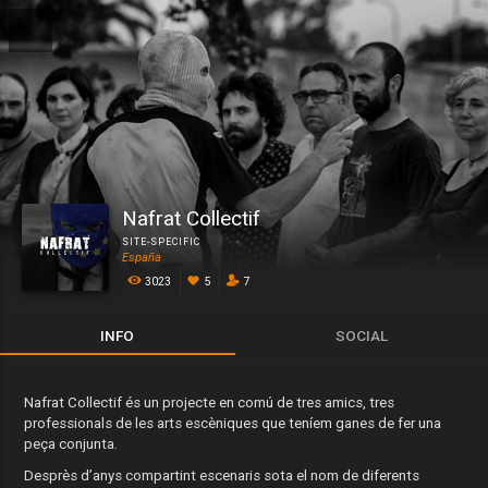
Nafrat Collectif
SITE-SPECIFIC
España
3023
5
7
INFO
SOCIAL
Nafrat Collectif és un projecte en comú de tres amics, tres
professionals de les arts escèniques que teníem ganes de fer una
peça conjunta.
Desprès d’anys compartint escenaris sota el nom de diferents