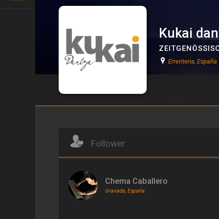
Kukai dan
ZEITGENÖSSIS
Errenteria, España
Kukai dantza
Follower
Chema Caballero
Granada, España