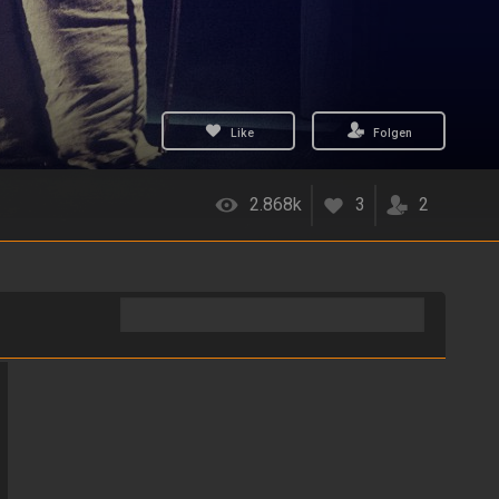
Like
Folgen
2.868k
3
2