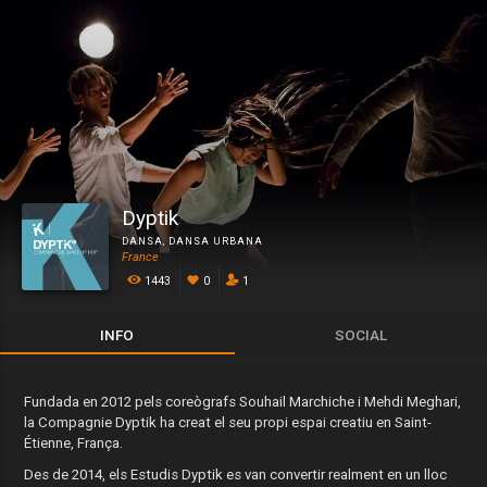
Dyptik
DANSA
,
DANSA URBANA
France
1443
0
1
INFO
SOCIAL
Fundada en 2012 pels coreògrafs Souhail Marchiche i Mehdi Meghari,
la Compagnie Dyptik ha creat el seu propi espai creatiu en Saint-
Étienne, França.
Des de 2014, els Estudis Dyptik es van convertir realment en un lloc