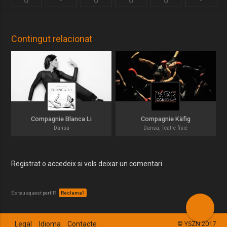
0
-
0
0
0
-
Contingut relacionat
Compagnie Blanca Li
Compagnie Käfig
Dansa
Dansa, Teatre físic
Registrat o accedeix si vols deixar un comentari
És teu aquest perfil?
Reclama’l
Legal
Idioma
Contacte
© YSZN 2017