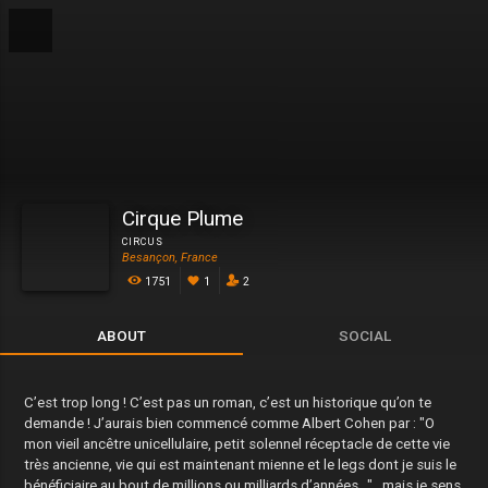
Cirque Plume
CIRCUS
Besançon, France
1751
1
2
ABOUT
SOCIAL
C’est trop long ! C’est pas un roman, c’est un historique qu’on te
demande ! J’aurais bien commencé comme Albert Cohen par : "O
mon vieil ancêtre unicellulaire, petit solennel réceptacle de cette vie
très ancienne, vie qui est maintenant mienne et le legs dont je suis le
bénéficiaire au bout de millions ou milliards d’années…"…mais je sens