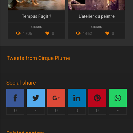
Tempus Fugit ?
L’atelier du peintre
CIRCUS
CIRCUS
1706
0
1462
0
Tweets from Cirque Plume
Social share
0
-
0
0
0
-