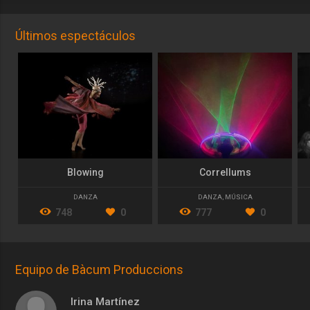
Últimos espectáculos
Blowing
Correllums
DANZA
DANZA
,
MÚSICA
748
0
777
0
Equipo de Bàcum Produccions
Irina Martínez