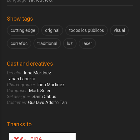
Show tags
cutting edge
original
todos los públicos
visual
correfoc
traditional
luz
laser
Cast and creatives
Director:
Irina Martínez
:
Joan Laporta
Choreographer:
Irina Martínez
Composer:
Martí Soler
Set designer:
Santi Cabús
Costumes:
Gustavo Adolfo Tarí
Thanks to