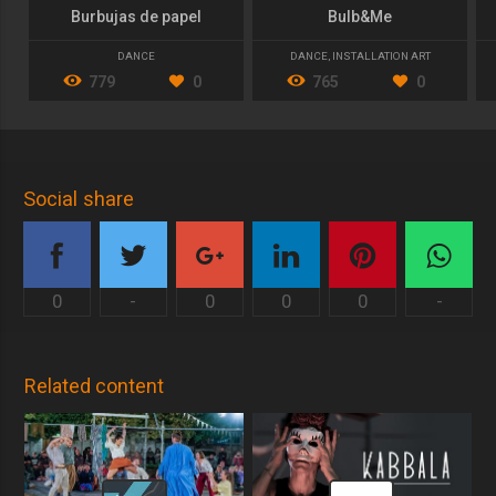
Burbujas de papel
Bulb&Me
DANCE
DANCE
,
INSTALLATION ART
779
0
765
0
Social share
0
-
0
0
0
-
Related content