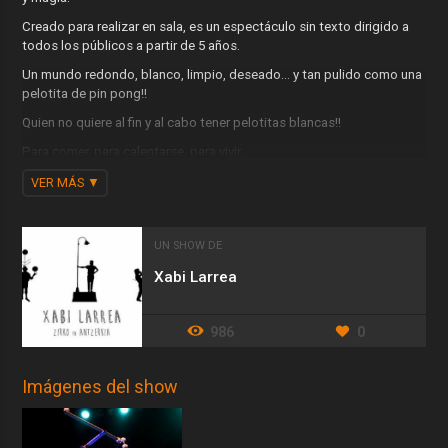
Creado para realizar en sala, es un espectáculo sin texto dirigido a
todos los públicos a partir de 5 años.
Un mundo redondo, blanco, limpio, deseado... y tan pulido como una
pelotita de pin pong!!
Quien no quiere al fin y al cabo tener pelotitas blancas!!
Para comer, para calentarse, para vivir...
Producir, amasar y arrasar con mas y mas pelotitas, que aquí, como
VER MÁS
todo es redondo, nada tiene fin.
"Premio al mejor espectáculo en el Festival de Clown y Circo de
UN SHOW DE
Úbeda 2022"
Xabi Larrea
986
0
Imágenes del show