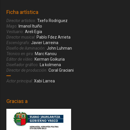
Ficha artística
Director artístico:
Txefo Rodriguez
Mago:
Imanol Ituiño
Vestuario:
Areli Egia
Director musical:
Pablo Fdez Arrieta
Escenógrafo:
Javier Larreina
Diseño de iluminación:
John Luhman
Técnico en gira:
Marc Kanou
Editor de vídeo:
Kerman Goikuria
Diseñador gráfico:
La kolmena
Director de producción:
Coral Graciani
Actor principal:
Xabi Larrea
Gracias a