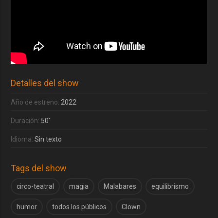
Detalles del show
Año de estreno:
2022
Duración:
50'
Idioma:
Sin texto
Tags del show
circo-teatral
magia
Malabares
equilibrismo
humor
todos los públicos
Clown