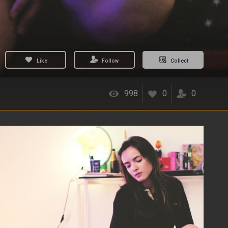
Like
Follow
Collect
998
0
0