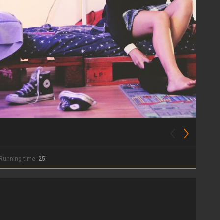
Running time:
25'