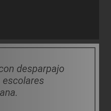
a con desparpajo
s escolares
mana.