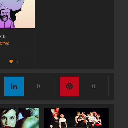
IK.O
EATRE
0
0
0