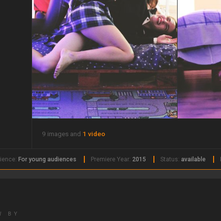
9 images and
1 video
ience:
For young audiences
Premiere Year:
2015
Status:
available
W BY