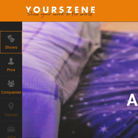
Shows
Pros
Companies
A
Venues
Jobs