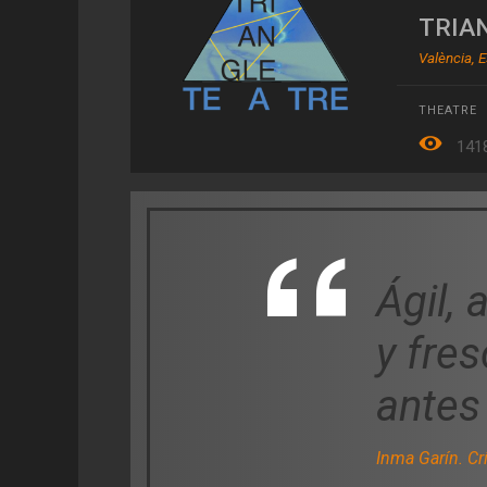
TRIA
València, 
THEATRE
141
Ágil, 
y fre
antes 
Inma Garín. Crí