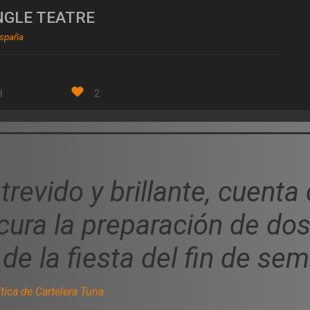
NGLE TEATRE
España
8
2
atrevido y brillante, cuent
scura la preparación de do
de la fiesta del fin de se
tica de Cartelera Turia