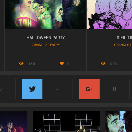
HALLOWEEN PARTY
SIFILÍT
TRIANGLE TEATRE
TRIANGLE T
1158
0
1093
0
-
0